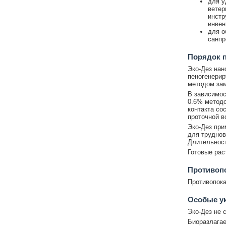
для у
ветер
инстр
инвен
для о
санпр
Порядок 
Эко-Дез нан
пеногенерир
методом зам
В зависимос
0.6% методо
контакта со
проточной в
Эко-Дез при
для труднов
Длительност
Готовые рас
Противопо
Противопока
Особые у
Эко-Дез не 
Биоразлагае