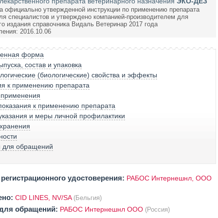
лекарственного препарата ветеринарного назначения
ЭКО-ДЕЗ
а официально утвержденной инструкции по применению препарата
я специалистов и утверждено компанией-производителем для
го издания справочника Видаль Ветеринар 2017 года
ления: 2016.10.06
венная форма
пуска, состав и упаковка
огические (биологические) свойства и эффекты
ия к применению препарата
 применения
показания к применению препарата
указания и меры личной профилактики
 хранения
ности
ы для обращений
регистрационного удостоверения:
РАБОС Интернешнл, ООО
ено:
CID LINES, NV/SA
(Бельгия)
 для обращений:
РАБОС Интернешнл ООО
(Россия)