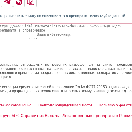
те разместить ссылку на описание этого препарата - используйте данный
епаратах, отпускаемых по рецепту, размещенная на сайте, предназн
формация, содержащаяся на сайте, не должна использоваться пациен
решения о применении представленных лекарственных препаратов и не мож
 врача.
егистрации средства массовой информации Эл № ФС77-79153 выдано Федер
вязи, информационных технологий и массовых коммуникаций (Роскомнадзор
льское соглашение
Политика конфиденциальности
Политика обработк
opyright
Справочник Видаль «Лекарственные препараты в Росси
©