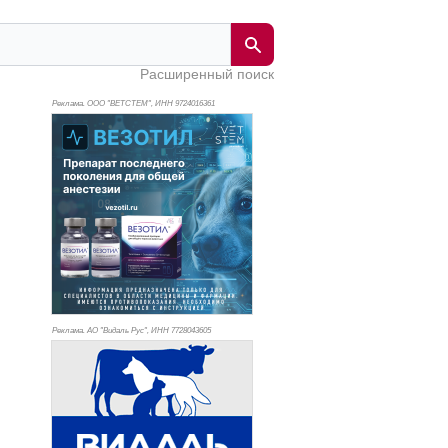
Расширенный поиск
Реклама. ООО "ВЕТСТЕМ", ИНН 972
4016361
Реклама. АО "Видаль Рус", ИНН 772
8043605