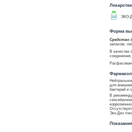
Лекарств
ЭКО-
Форма вып
Средство 
запахом; ле
В качестве
соединения,
Расфасовано
Фармаколо
Нейтрально
для внешней
бактерий и г
В рекоменду
сенсибилизи
коррозионно
Отсутствует
Эко-Дез ток
Показания