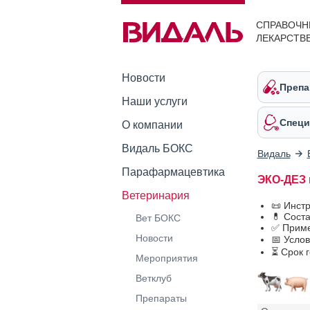
СПРАВОЧН
ЛЕКАРСТВ
Новости
Препа
Наши услуги
Специ
О компании
Видаль БОКС
Видаль
Парафармацевтика
ЭКО-ДЕЗ 
Ветеринария
📜 Инст
💊 Сост
Вет БОКС
✅ Приме
Новости
📅 Усло
⏳ Срок 
Мероприятия
Ветклуб
Препараты