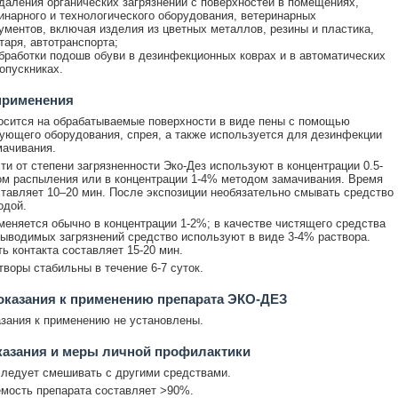
даления органических загрязнений с поверхностей в помещениях,
инарного и технологического оборудования, ветеринарных
ументов, включая изделия из цветных металлов, резины и пластика,
таря, автотранспорта;
бработки подошв обуви в дезинфекционных коврах и в автоматических
опускниках.
применения
осится на обрабатываемые поверхности в виде пены с помощью
ующего оборудования, спрея, а также используется для дезинфекции
ачивания.
ти от степени загрязненности Эко-Дез используют в концентрации 0.5-
м распыления или в концентрации 1-4% методом замачивания. Время
ставляет 10–20 мин. После экспозиции необязательно смывать средство
одой.
меняется обычно в концентрации 1-2%; в качестве чистящего средства
ыводимых загрязнений средство используют в виде 3-4% раствора.
ь контакта составляет 15-20 мин.
творы стабильны в течение 6-7 суток.
казания к применению препарата ЭКО-ДЕЗ
зания к применению не установлены.
казания и меры личной профилактики
следует смешивать с другими средствами.
мость препарата составляет >90%.