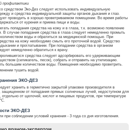
й профилактики
со средством Эко-Дез следует использовать индивидуальную
ежду и средства индивидуальной защиты органов дыхания и глаз.
ует проводить в хорошо проветриваемом помещении. Во время работы
держаться от курения и приема пищи и воды.
егать попадания средства на кожу и в глаза, т.к. возможно появление
. В случае попадания средства в глаза следует немедленно промыть
количеством воды и обратиться за медицинской помощью. При
редства на кожу необходимо смыть его проточной водой. Средство
вдыхании и проглатывании. При попадании средства в организм
едует немедленно обратиться к врачу.
пролившегося средства следует адсорбировать его удерживающим
ществом (силикагель, песок), собрать и отправить на утилизацию.
ть большим количеством воды. Помещения необходимо проветрить.
енении тушить водой.
хранения ЭКО-ДЕЗ
едует хранить в герметично закрытой упаковке производителя в
 защищенном от попадания прямых солнечных лучей, недоступном для
, отдельно от щелочей, кислот и пищевых продуктов, при температуре
°С.
ности ЭКО-ДЕЗ
ти при соблюдении условий хранения - 3 года со дня изготовления.
но врачом-экспертом