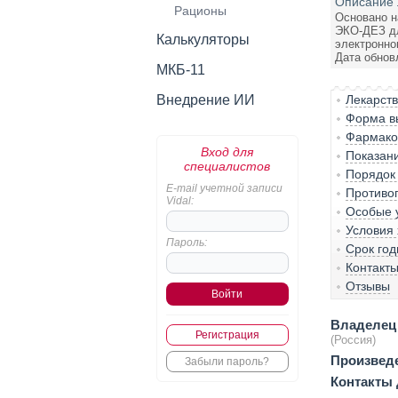
Описание 
Рационы
Основано н
ЭКО-ДЕЗ дл
Калькуляторы
электронно
Дата обнов
МКБ-11
Внедрение ИИ
Лекарст
Форма вы
Фармакол
Вход для
Показан
специалистов
Порядок
E-mail учетной записи
Противо
Vidal:
Особые 
Условия
Пароль:
Срок год
Контакт
Отзывы
Владелец 
Регистрация
(Россия)
Произвед
Забыли пароль?
Контакты