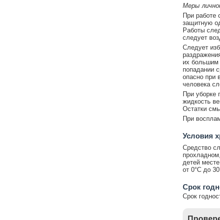
Меры лично
При работе 
защитную од
Работы след
следует воз
Следует изб
раздражения
их большим 
попадании с
опасно при 
человека сл
При уборке 
жидкость ве
Остатки смы
При восплам
Условия 
Средство сл
прохладном,
детей месте
от 0°С до 30
Срок год
Срок годнос
Провере