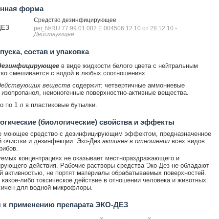
енная форма
Средство дезинфицирующее
ДЕЗ
рег. №RU.77.99.01.002.E.004506.12.10 от 28.12.10
-
Действующее
уска, состав и упаковка
дезинфицирующее
в виде жидкости белого цвета с нейтральным
гко смешивается с водой в любых соотношениях.
действующих веществ
содержит: четвертичные аммониевые
 изопропанол, неионогенные поверхностно-активные вещества.
 по 1 л в пластиковые бутылки.
гические (биологические) свойства и эффекты
е моющее средство с дезинфицирующим эффектом, предназначенное
 очистки и дезинфекции. Эко-Дез
активен в отношении
всех видов
рибов.
емых концентрациях не оказывает местнораздражающего и
рующего действия. Рабочие растворы средства Эко-Дез не обладают
й активностью, не портят материалы обрабатываемых поверхностей.
 какое-либо токсическое действие в отношении человека и животных.
сичен для водной микрофлоры.
 к применению препарата ЭКО-ДЕЗ