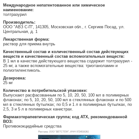
Международное непатентованное или химическое
наименование:
толтразурил
Производитель:
ООО "АВЗ С-П", 141305, Московская обл., г. Сергиев Посад, ул.
Центральная, д. 1
Лекарственная форма:
раствор для приема внутрь
Качественный состав и количественный состав действующих
веществ и качественный состав вспомогательных веществ:
В 1 мл в качестве действующего вещества содержит толтразурил -
25 мг, а также вспомогательные вещества: триэтаноламин и
полиэтиленгликоль.
Дозировка:
25 мг
Количество в потребительской упаковке:
Выпускают расфасованным по 5, 10, 20, 50, 100 мл в полимерных
флаконах; по 5, 10, 20, 50, 100 мл в стеклянных флаконах и по 500
мл в стеклянных бутылках; по 0,5 и 1 л в полимерных бутылках, по
2,5, 3 и 5 л в полимерных канистрах.
Фармакотерапевтическая группа; код АТХ, рекомендованной
ВОЗ:
Противококцидийные средства
Реклама. ООО "ВЕТСТЕМ", ИНН 972
4016361