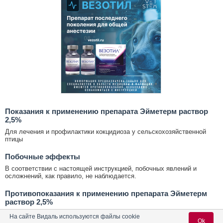
Показания к применению препарата Эйметерм раствор
2,5%
Для лечения и профилактики кокцидиоза у сельскохозяйственной
птицы
Побочные эффекты
В соответствии с настоящей инструкцией, побочных явлений и
осложнений, как правило, не наблюдается.
Противопоказания к применению препарата Эйметерм
раствор 2,5%
Индивидуальная повышенная чувствительность к компонентам
На сайте Видаль используются файлы cookie
Ok
препарата. Запрещается применение препарата курам-несушкам и