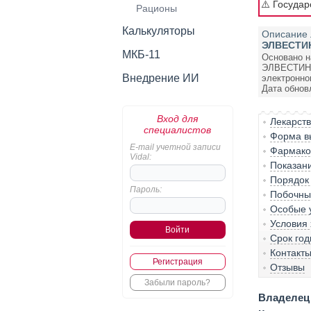
⚠️ Госуда
Рационы
Калькуляторы
Описание 
ЭЛВЕСТИ
МКБ-11
Основано н
ЭЛВЕСТИН
Внедрение ИИ
электронно
Дата обновл
Вход для
Лекарст
специалистов
Форма вы
E-mail учетной записи
Фармакол
Vidal:
Показан
Порядок
Пароль:
Побочны
Особые 
Условия
Срок год
Контакт
Регистрация
Отзывы
Забыли пароль?
Владелец 