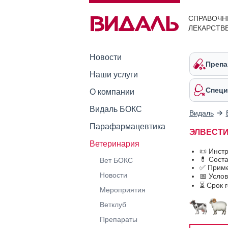
СПРАВОЧН
ЛЕКАРСТВ
Новости
Препа
Наши услуги
Специ
О компании
Видаль БОКС
Видаль
Парафармацевтика
ЭЛВЕСТ
Ветеринария
📜 Инст
💊 Сост
Вет БОКС
✅ Прим
Новости
📅 Усло
⏳ Срок 
Мероприятия
Ветклуб
Препараты