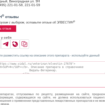
удный, Виноградная ул. 9Н
495) 221-01-58, 221-01-59
®
Н
отзывы
®
ругим с выбором, оставьте отзыв об ЭЛВЕСТИН
ь отзыв
 у себя
те разместить ссылку на описание этого препарата - используйте данный
епаратах, отпускаемых по рецепту, размещенная на сайте, предназн
формация, содержащаяся на сайте, не должна использоваться пациен
решения о применении представленных лекарственных препаратов и не мож
 врача.