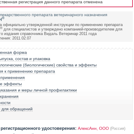
рственная регистрация данного препарата отменена
лекарственного препарата ветеринарного назначения
®
Н
а официально утвержденной инструкции по применению препарата
®
для специалистов и утверждено компанией-производителем для
го издания справочника Видаль Ветеринар 2011 года
ения: 2011.02.07
венная форма
пуска, состав и упаковка
огические (биологические) свойства и эффекты
ия к применению препарата
 применения
е эффекты
указания и меры личной профилактики
 хранения
ности
ы для обращений
регистрационного удостоверения:
АлексАнн, ООО
(Россия)