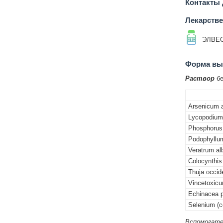
Контакты
Лекарств
ЭЛВЕ
Форма вып
Раствор
бе
Arsenicum 
Lycopodium
Phosphorus
Podophyllu
Veratrum a
Colocynthis
Thuja occid
Vincetoxic
Echinacea 
Selenium (
Вспомогате