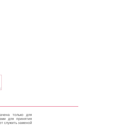
ачена только для
тами для принятия
ет служить заменой