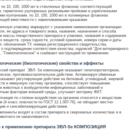
по 10, 100, 1000 мл в стеклянных флаконах соответствующей
, герметично укупоренных резиновыми пробками и укрепленными
и колпачками, по 10, 100, 1000 мл в полимерных флаконах
ующей вместимости с навинчиваемыми крышками.
ичную упаковку маркируют с указанием наименования организации-
ля, ее адреса и товарного знака, названия, назначения и способа
и массы лекарственного препарата в упаковке, названия и содержания
 веществ, срока годности, условий хранения, номера серии и даты
я, обозначения ТУ, номера регистрационного свидетельства,
о подтверждении соответствия качества, надписей "Для ветеринарного
, "Гомеопатическое" и снабжают инструкцией по применению.
гические (биологические) свойства и эффекты
ский препарат. ЭВЛ- Se композиция оказывает гепатопротекторное,
еское, противовоспалительное действие. Активизируя обменные
казывает регулирующие действие на белковый, углеводный, жировой
тв и иммунную систему организма, способствует повышению
и животных к возбудителям инфекционных заболеваний и
тным факторам внешней среды, улучшает моторику ЖКТ.
озиция по степени воздействия на организм относится к веществам
 (4 класс опасности по ГОСТ 12.1.007-76), не обладает местно-
им и сенсибилизирующим действием.
мпоненты входят в состав препарата в сверхмалых количествах и в
ивотного не накапливаются.
я к применению препарата ЭВЛ-Se КОМПОЗИЦИЯ