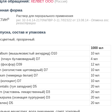
 для обращений:
ХЕЛВЕТ ООО
(Россия)
енная форма
Раствор для перорального применения
®
СТИН
рег. 32-3-6.14-2170№ПВР-3-11.7/02322 от 13.08.14
- Отмена гос.
регистрации
уска, состав и упаковка
сцветный, прозрачный.
1000 мл
album (мышьяковистый ангидрид) D10
10 мл
 (плаун булавовидный) D7
4 мл
 (фосфор) D39
12 мл
m (ноголистник щитовидный) D7
10 мл
lbum (чемерица белая) D7
10 мл
 (колоцинт) D7
10 мл
entalis (туя западная) D5
20 мл
um (ластовень лекарственный) D3
20 мл
purpurea (эхинацея пурпурная) D3
20 мл
селен) D5
20 мл
льные вещества
: вода очищенная, спирт этиловый.