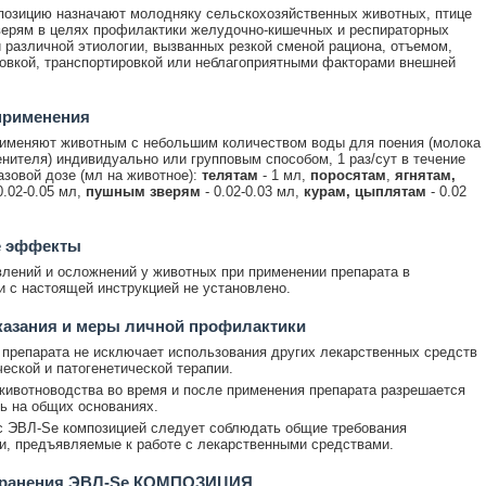
озицию назначают молодняку сельскохозяйственных животных, птице
ерям в целях профилактики желудочно-кишечных и респираторных
 различной этиологии, вызванных резкой сменой рациона, отъемом,
овкой, транспортировкой или неблагоприятными факторами внешней
применения
именяют животным с небольшим количеством воды для поения (молока
енителя) индивидуально или групповым способом, 1 раз/сут в течение
разовой дозе (мл на животное):
телятам
- 1 мл,
поросятам
,
ягнятам,
0.02-0.05 мл,
пушным зверям
- 0.02-0.03 мл,
курам, цыплятам
- 0.02
 эффекты
лений и осложнений у животных при применении препарата в
и с настоящей инструкцией не установлено.
казания и меры личной профилактики
препарата не исключает использования других лекарственных средств
еской и патогенетической терапии.
ивотноводства во время и после применения препарата разрешается
ь на общих основаниях.
с ЭВЛ-Sе композицией следует соблюдать общие требования
и, предъявляемые к работе с лекарственными средствами.
хранения ЭВЛ-Se КОМПОЗИЦИЯ