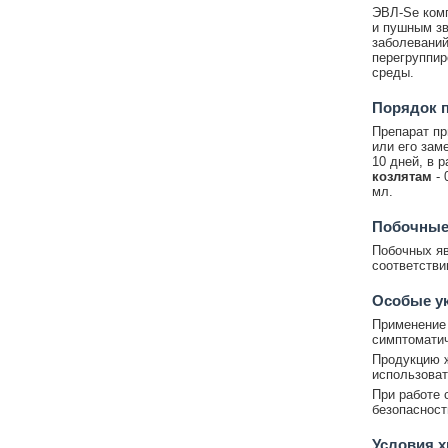
ЭВЛ-Sе комп
и пушным зв
заболеваний
перегруппир
среды.
Порядок 
Препарат пр
или его зам
10 дней, в 
козлятам
- 
мл.
Побочные
Побочных яв
соответстви
Особые у
Применение 
симптоматич
Продукцию ж
использоват
При работе 
безопасност
Условия 