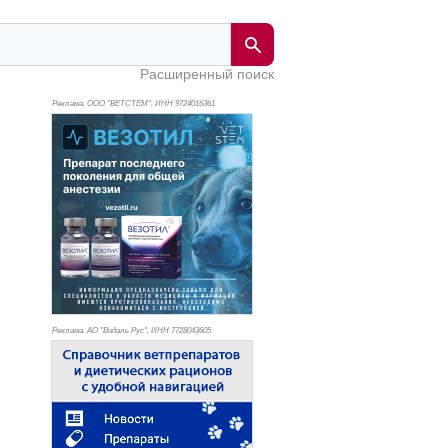
Расширенный поиск
Реклама. ООО "ВЕТСТЕМ", ИНН 972
4016361
Реклама. АО "Видаль Рус", ИНН 772
8043605