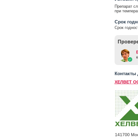
Препарат сл
при температ
Срок год
Срок годност
Провере
Контакты
ХЕЛВЕТ О
141700 Мос