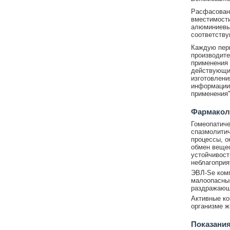
Расфасован 
вместимости
алюминиевым
соответств
Каждую перв
производите
применения 
действующих
изготовлени
информации 
применения"
Фармаколо
Гомеопатиче
спазмолитич
процессы, о
обмен вещес
устойчивост
неблагоприя
ЭВЛ-Se комп
малоопасным
раздражающ
Активные ко
организме ж
Показани