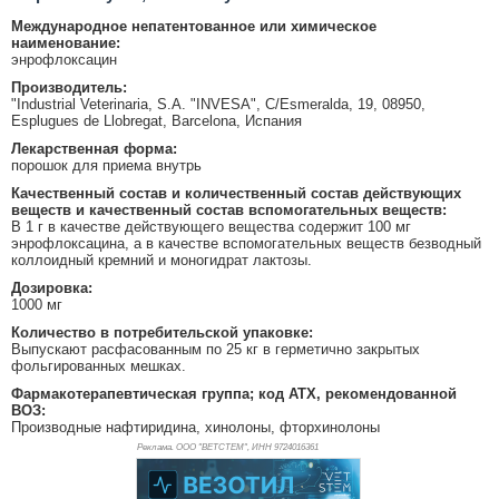
Международное непатентованное или химическое
наименование:
энрофлоксацин
Производитель:
"Industrial Veterinaria, S.A. "INVESA", C/Esmeralda, 19, 08950,
Esplugues de Llobregat, Barcelona, Испания
Лекарственная форма:
порошок для приема внутрь
Качественный состав и количественный состав действующих
веществ и качественный состав вспомогательных веществ:
В 1 г в качестве действующего вещества содержит 100 мг
энрофлоксацина, а в качестве вспомогательных веществ безводный
коллоидный кремний и моногидрат лактозы.
Дозировка:
1000 мг
Количество в потребительской упаковке:
Выпускают расфасованным по 25 кг в герметично закрытых
фольгированных мешках.
Фармакотерапевтическая группа; код АТХ, рекомендованной
ВОЗ:
Производные нафтиридина, хинолоны, фторхинолоны
Реклама. ООО "ВЕТСТЕМ", ИНН 972
4016361