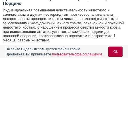
Порцино
Индивидуальная повышенная чувствительность животного к
салицилатам и другим нестероидным противовоспалительным
лекарственным препаратам (в том числе в анамнезе),животным с
заболеваниями желудочно-кишечного тракта, печеночной и почечной
недостаточностью, с нарушением процесса свертываемости крови,
при использовании антикоагулянтов, а также за 2 недели до
плановой операции, противопоказано поросятам в возрасте до 1
месяца, старым животным.
На сайте Видаль используются файлы cookie
Условия хранения Фебрин Порцино
Ok
Продолжая, вы принимаете
пользовательское соглашение
.
В закрытой упаковке производителя, в сухом, защищенном от
прямых солнечных лучей месте, отдельно от продуктов питания и
кормов, при температуре ниже 30°С.
Содержание
Вход для специалистов
Проверено врачом-экспертом
E-mail учетной записи Vidal:
Лекарственная форма
Толмачева Екатерина Александровна
кандидат медицинских наук, стаж 45 лет
Форма выпуска, состав и упаковка
Пароль:
Показания к применению препарата
Контакты
"Laboratorios SYVA s.a.u.", Avda. Parroco Pablo Diez,
Разработчик
Противопоказания к применению препарата
49-57, 24010 Leon, Испания