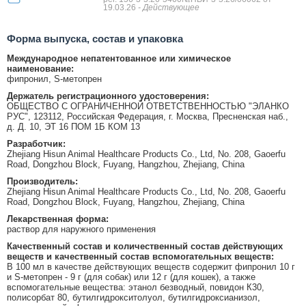
19.03.26
- Действующее
Форма выпуска, состав и упаковка
Международное непатентованное или химическое
наименование:
фипронил, S-метопрен
Держатель регистрационного удостоверения:
ОБЩЕСТВО С ОГРАНИЧЕННОЙ ОТВЕТСТВЕННОСТЬЮ "ЭЛАНКО
РУС", 123112, Российская Федерация, г. Москва, Пресненская наб.,
д. Д. 10, ЭТ 16 ПОМ 1Б КОМ 13
Разработчик:
Zhejiang Hisun Animal Healthcare Products Co., Ltd, No. 208, Gaoerfu
Road, Dongzhou Block, Fuyang, Hangzhou, Zhejiang, China
Производитель:
Zhejiang Hisun Animal Healthcare Products Co., Ltd, No. 208, Gaoerfu
Road, Dongzhou Block, Fuyang, Hangzhou, Zhejiang, China
Лекарственная форма:
раствор для наружного применения
Качественный состав и количественный состав действующих
веществ и качественный состав вспомогательных веществ:
В 100 мл в качестве действующих веществ содержит фипронил 10 г
и S-метопрен - 9 г (для собак) или 12 г (для кошек), а также
вспомогательные вещества: этанол безводный, повидон К30,
полисорбат 80, бутилгидрокситолуол, бутилгидроксианизол,