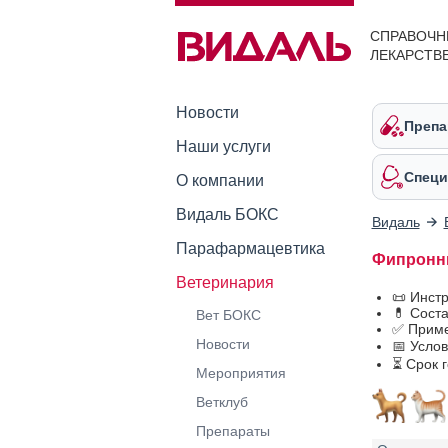
СПРАВОЧН
ЛЕКАРСТВ
Новости
Препа
Наши услуги
Специ
О компании
Видаль БОКС
Видаль
Парафармацевтика
Фипронни
Ветеринария
📜 Инст
💊 Сост
Вет БОКС
✅ Приме
Новости
📅 Усло
⏳ Срок 
Мероприятия
Ветклуб
Препараты