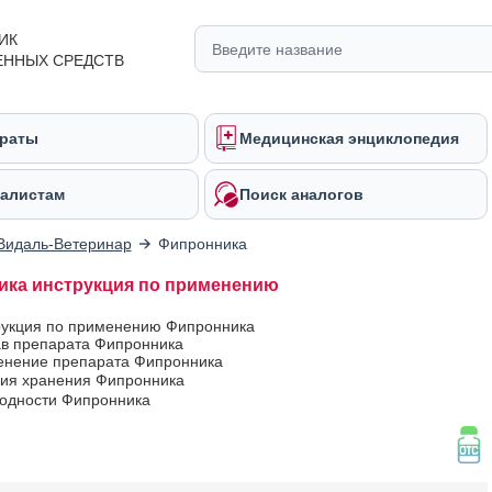
ИК
ЕННЫХ СРЕДСТВ
раты
Медицинская энциклопедия
алистам
Поиск аналогов
Видаль-Ветеринар
Фипронника
ка инструкция по применению
рукция по применению Фипронника
ав препарата Фипронника
нение препарата Фипронника
вия хранения Фипронника
годности Фипронника