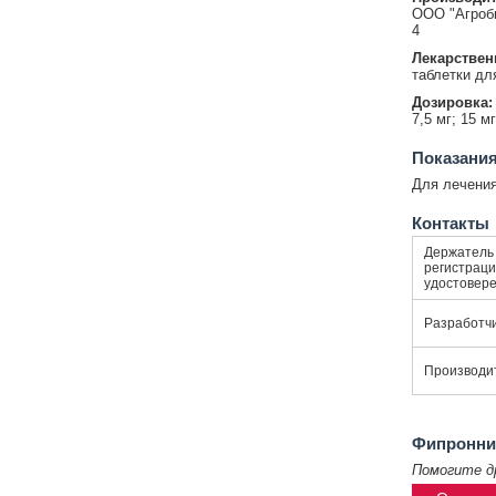
ООО "Агроби
4
Лекарствен
таблетки дл
Дозировка:
7,5 мг; 15 мг
Показания
Для лечения
Контакты
Держатель
регистраци
удостовер
Разработч
Производи
Фипронни
Помогите д