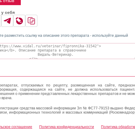
ь отзыв
 у себя
те разместить ссылку на описание этого препарата - используйте данный
епаратах, отпускаемых по рецепту, размещенная на сайте, предназн
формация, содержащаяся на сайте, не должна использоваться пациен
решения о применении представленных лекарственных препаратов и не мож
 врача.
егистрации средства массовой информации Эл № ФС77-79153 выдано Федер
вязи, информационных технологий и массовых коммуникаций (Роскомнадзор
льское соглашение
Политика конфиденциальности
Политика обработк