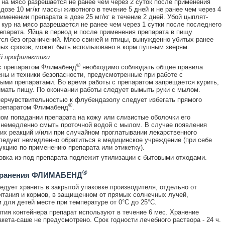
 на мясо разрешается не ранее чем через 2 суток после применения
дозе 10 мг/кг массы животного в течение 5 дней и не ранее чем через 4
именении препарата в дозе 25 мг/кг в течение 2 дней. Убой цыплят-
 кур на мясо разрешается не ранее чем через 1 сутки после последнего
епарата. Яйца в период и после применения препарата в пищу
ся без ограничений. Мясо свиней и птицы, вынужденно убитых ранее
ых сроков, может быть использовано в корм пушным зверям.
й профилактики
®
с препаратом Флимабенд
необходимо соблюдать общие правила
ены и техники безопасности, предусмотренные при работе с
ыми препаратами. Во время работы с препаратом запрещается курить,
имать пищу. По окончании работы следует вымыть руки с мылом.
ерчувствительностью к флубендазолу следует избегать прямого
®
препаратом Флимабенд
.
ом попадании препарата на кожу или слизистые оболочки его
немедленно смыть проточной водой с мылом. В случае появления
их реакций и/или при случайном проглатывании лекарственного
ледует немедленно обратиться в медицинское учреждение (при себе
укцию по применению препарата или этикетку).
овка из-под препарата подлежит утилизации с бытовыми отходами.
®
хранения ФЛИМАБЕНД
едует хранить в закрытой упаковке производителя, отдельно от
итания и кормов, в защищенном от прямых солнечных лучей,
 для детей месте при температуре от 0°С до 25°С.
тия контейнера препарат используют в течение 6 мес. Хранение
акета-саше не предусмотрено. Срок годности лечебного раствора - 24 ч.