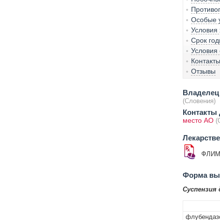
Противо
Особые 
Условия
Срок год
Условия 
Контакт
Отзывы
Владелец 
(Словения)
Контакты
место АО
(
Лекарств
ФЛИМ
Форма вып
Суспензия 
флубендаз