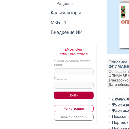
Рационы
Калькуляторы
МКБ-11
Внедрение ИИ
Вход для
специалистов
E-mail учетной записи
Описание 
Vidal:
ФЛИМАБ
Основано н
ФЛИМАБЕ
Пароль:
электронно
Дата обновл
Лекарст
Форма вы
Регистрация
Фармакол
Показан
Забыли пароль?
Порядок
Побочны