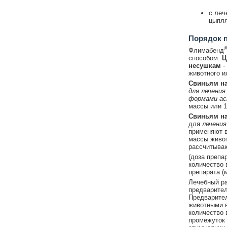
с леч
цыпля
Порядок 
Флимабенд
способом.
Ц
несушкам
-
животного ил
Свиньям на
для лечения
формами ас
массы или 1 
Свиньям на
для
лечения
применяют в 
массы живот
рассчитыва
(доза препар
количество 
препарата (
Лечебный ра
предварител
Предварител
животными в
количество 
промежуток 