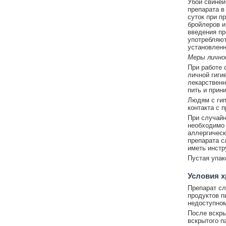
Убой свиней
препарата в 
суток при пр
бройлеров и
введения пр
употребляют
установленн
Меры лично
При работе 
личной гиги
лекарственн
пить и прин
Людям с гип
контакта с 
При случайн
необходимо 
аллергическ
препарата с
иметь инстр
Пустая упак
Условия 
Препарат сл
продуктов п
недоступном
После вскры
вскрытого п