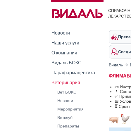
СПРАВОЧН
ЛЕКАРСТВ
Новости
Препа
Наши услуги
Специ
О компании
Видаль БОКС
Видаль
Парафармацевтика
ФЛИМАБ
Ветеринария
📜 Инст
💊 Сост
Вет БОКС
✅ Прим
Новости
📅 Усло
⏳ Срок 
Мероприятия
Ветклуб
Препараты