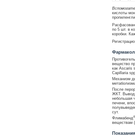
Вспомогате
кислоты мон
пропиленгли
Расфасована
по 5 шт. в к
коробки. Ка
Регистраци
Фармаколо
Противогель
вещество п
как Ascaris 
Capillaria sp
Механизм де
метаболизма
После перор
ЖКТ. Выводи
небольшая ч
печени, впо
полувыведен
сут.
Флимабенд
веществам (
Показани