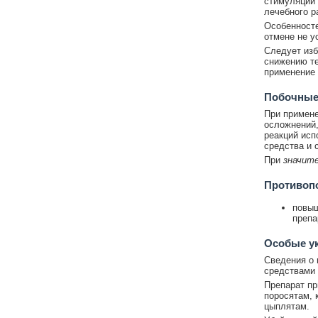
стимуляции 
лечебного р
Особенносте
отмене не у
Следует изб
снижению те
применение 
Побочные
При примене
осложнений,
реакций исп
средства и 
При
значите
Противоп
повыш
препа
Особые у
Сведения о
средствами 
Препарат пр
поросятам, 
цыплятам.