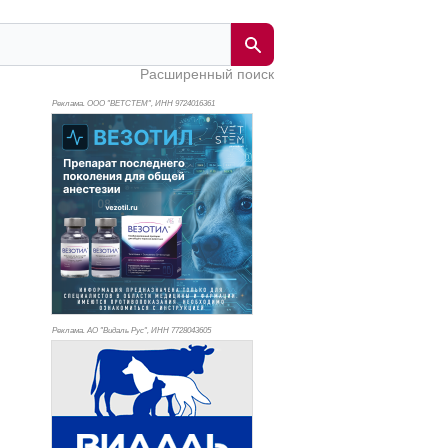
Расширенный поиск
Реклама. ООО "ВЕТСТЕМ", ИНН 972
4016361
Реклама. АО "Видаль Рус", ИНН 772
8043605