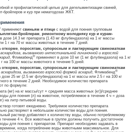
ебной и профилактической целью для дегельминтизации свиней,
т-бройлеров и кур при нематодозах ЖКТ.
применения
®
применяют
свиньям и птице
с водой для поения групповым
ыплятам-бройлерам
,
ремонтному молодняку кур и курам-
 в дозе 14.3 мг препарата (1.43 мг флубендазола) на 1 кг массы
и 1 г на 70 кг массы животных в течение 7 дней.
 откорме
,
поросятам, супоросным и лактирующим свиноматкам
 аскаридоза
,
вызванного интестинальной личиночной и взрослой
®
карид
, Флимабенд
применяют в дозе 10 мг (1 мг флубендазола) на 1 кг
г на 100 кг массы животного в течение 5 дней.
 откорме, поросятам, супоросным и лактирующим свиноматкам
®
 аскаридоза, вызванного взрослой формой аскарид
, Флимабенд
дозе 25 мг (2.5 мг флубендазола) на 1 кг массы или 2.5 г на 100 кг
ного в течение 2 дней. Необходимое количество препарата
ют по формуле:
ата (мг) на кг массы/сут × средняя масса животных (кг))/среднее
воды для поения (л) на животное, потребляемое в течение 4 ч = доза
мг) на литр питьевой воды.
створ готовят ежедневно. Требуемое количество препарата
ьно растворяют в небольшом количестве воды для поения.
ьный раствор добавляют к количеству воды, обычно потребляемому
 течение 4 ч. Все животные в группе должны получить достаточное
воды для поения с препаратом. Препарат необходимо задавать в
времени, когда потребление воды животными максимальное. Для