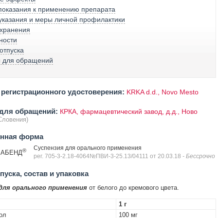
показания к применению препарата
указания и меры личной профилактики
 хранения
ности
отпуска
ы для обращений
регистрационного удостоверения:
KRKA d.d., Novo Mesto
 для обращений:
КРКА, фармацевтический завод, д.д., Ново
Словения)
енная форма
Суспензия для орального применения
®
АБЕНД
рег. 705-3-2.18-4064№ПВИ-3-25.13/04111 от 20.03.18
- Бессрочно
уска, состав и упаковка
для орального применения
от белого до кремового цвета.
1 г
ол
100 мг