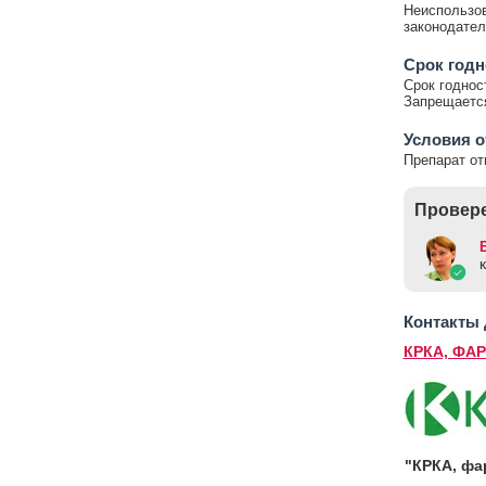
Неиспользов
законодател
Срок год
Срок годнос
Запрещается
Условия о
Препарат от
Провере
Контакты
КРКА, ФА
"КРКА, фа