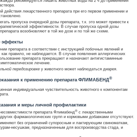
жажды рекомендуется лишить животных воды на 2 ч до применения
аствора.
й действия лекарственного препарата при его первом применении и
становлено.
егать пропуска очередной дозы препарата, т.к. это может привести к
рапевтической эффективности. В случае пропуска одной дозы
препарата возобновляют в той же дозе и по той же схеме.
 эффекты
нии препарата в соответствии с инструкцией побочных явлений и
 как правило, не наблюдается. В случае появления аллергических
ользование препарата прекращают и назначают антигистаминные
симптоматическое лечение.
льной передозировке
у животного может наблюдаться диарея.
®
оказания к применению препарата ФЛИМАБЕНД
енная индивидуальная чувствительность животного к компонентам
рата.
казания и меры личной профилактики
®
 несовместимости препарата Флимабенд
с лекарственными
других фармакологических групп и кормовыми добавками отсутствуют.
именяют без ограничений супоросным и лактирующим свиноматкам,
курам-несушкам, предназначенным для воспроизводства стада, и