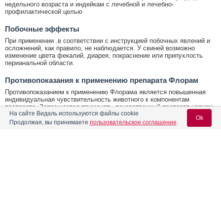
недельного возраста и индейкам с лечебной и лечебно-
профилактической целью
Побочные эффекты
При применении .в соответствии с инструкцией побочных явлений и
осложнений, как правило, не наблюдается. У свиней возможно
изменение цвета фекалий, диарея, покраснение или припухлость
перианальной области.
Противопоказания к применению препарата Флорам
Противопоказанием к применению Флорама является повышенная
индивидуальная чувствительность животного к компонентам
препарата. Запрещается применять лекарственный препарат хрякам-
На сайте Видаль используются файлы cookie
производителям, а также курам-несушкам и ремонтному молодняку
Ok
кур менее чем за две недели до начала яйцекладки, в связи с
Продолжая, вы принимаете
пользовательское соглашение
.
накоплением флорфеникола в яйцах.
Условия хранения Флорам
Содержание
Вход для специалистов
Условия хранения:
В закрытой упаковке производителя, отдельно от продуктов питания
E-mail учетной записи Vidal:
и кормов, в защищенном от прямых солнечных лучей месте, при
Лекарственная форма
температуре от 5° С до 25° С.
Форма выпуска, состав и упаковка
Срок годности Флорам
Пароль:
Срок годности:
Показания к применению препарата
2 года