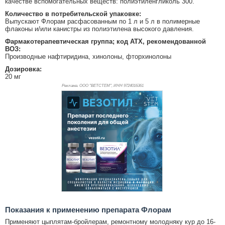
качестве вспомогательных веществ: полиэтиленгликоль 300.
Количество в потребительской упаковке:
Выпускают Флорам расфасованным по 1 л и 5 л в полимерные
флаконы и/или канистры из полиэтилена высокого давления.
Фармакотерапевтическая группа; код АТХ, рекомендованной
ВОЗ:
Производные нафтиридина, хинолоны, фторхинолоны
Дозировка:
20 мг
Реклама. ООО "ВЕТСТЕМ", ИНН 972
4016361
Показания к применению препарата Флорам
Применяют цыплятам-бройлерам, ремонтному молодняку кур до 16-