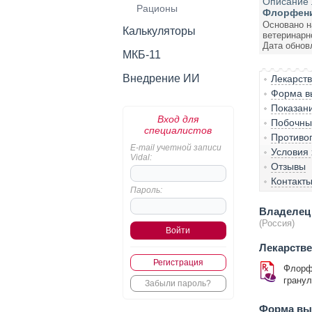
Описание 
Рационы
Флорфени
Основано н
Калькуляторы
ветеринарн
Дата обнов
МКБ-11
Внедрение ИИ
Лекарст
Форма вы
Показан
Вход для
Побочны
специалистов
Противо
E-mail учетной записи
Условия
Vidal:
Отзывы
Контакт
Пароль:
Владелец 
(Россия)
Лекарств
Регистрация
Флорф
грану
Забыли пароль?
Форма вып