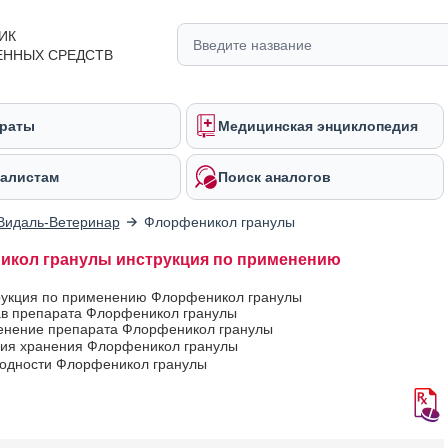
ИК
ЕННЫХ СРЕДСТВ
раты
Медицинская энциклопедия
алистам
Поиск аналогов
Видаль-Ветеринар
Флорфеникол гранулы
кол гранулы инструкция по применению
рукция по применению Флорфеникол гранулы
ав препарата Флорфеникол гранулы
нение препарата Флорфеникол гранулы
вия хранения Флорфеникол гранулы
годности Флорфеникол гранулы