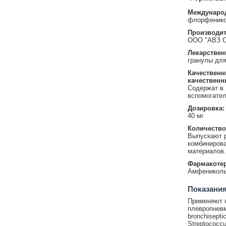
Международ
флорфеник
Производит
ООО "АВЗ С-
Лекарствен
гранулы для
Качественн
качественн
Содержат в 
вспомогате
Дозировка:
40 мг
Количество
Выпускают р
комбинирова
материалов.
Фармакотер
Амфеникол
Показани
Применяют с
плевропневмо
bronchisepti
Streptococc