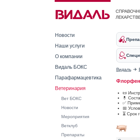
СПРАВОЧН
ЛЕКАРСТВ
Новости
Препа
Наши услуги
Специ
О компании
Видаль БОКС
Видаль
Парафармацевтика
Флорфени
Ветеринария
📜 Инст
💊 Сост
Вет БОКС
✅ Приме
Новости
📅 Усло
⏳ Срок 
Мероприятия
Ветклуб
Препараты