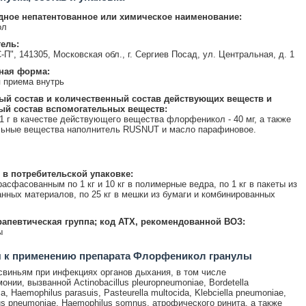
ное непатентованное или химическое наименование:
ол
ель:
П", 141305, Московская обл., г. Сергиев Посад, ул. Центральная, д. 1
ная форма:
 приема внутрь
ый состав и количественный состав действующих веществ и
ый состав вспомогательных веществ:
1 г в качестве действующего вещества флорфеникол - 40 мг, а также
льные вещества наполнитель RUSNUT и масло парафиновое.
 в потребительской упаковке:
асфасованным по 1 кг и 10 кг в полимерные ведра, по 1 кг в пакеты из
нных материалов, по 25 кг в мешки из бумаги и комбинированных
апевтическая группа; код АТХ, рекомендованной ВОЗ:
ы
я к применению препарата Флорфеникол гранулы
виньям при инфекциях органов дыхания, в том числе
нии, вызванной Actinobacillus pleuropneumoniae, Bordetella
ca, Haemophilus parasuis, Pasteurella multocida, Klebciella pneumoniae,
us pneumoniae, Haemophilus somnus, атрофического ринита, а также