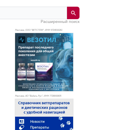
Расширенный поиск
Реклама. ООО "ВЕТСТЕМ", ИНН 972
4016361
Реклама. АО "Видаль Рус", ИНН 772
8043605