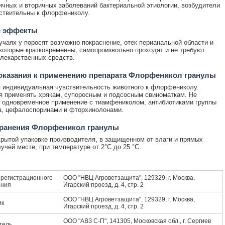
ичных и вторичных заболеваний бактериальной этиологии, возбудители
ствительны к флорфениколу.
 эффекты
учаях у поросят возможно покраснение, отек перианальной области и
 которые кратковременны, самопроизвольно проходят и не требуют
лекарственных средств.
оказания к применению препарата Флорфеникол гранулы
индивидуальная чувствительность животного к флорфениколу.
 применять хрякам, супоросным и подсосным свиноматкам. Не
 одновременное применение с тиамфениколом, антибиотиками группы
а, цефалоспоринами и фторхинолонами.
хранения Флорфеникол гранулы
крытой упаковке производителя, в защищенном от влаги и прямых
учей месте, при температуре от 2°С до 25 °С.
регистрационного
ООО "НВЦ Агроветзащита", 129329, г. Москва,
ения
Игарский проезд, д. 4, стр. 2
ООО "НВЦ Агроветзащита", 129329, г. Москва,
ик
Игарский проезд, д. 4, стр. 2
ООО "АВЗ С-П", 141305, Московская обл., г. Сергиев
тель