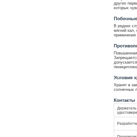
других перв
которых чув
Побочные
В редких сл
мягкий кал,
применения 
Противоп
Повышенная 
Запрещается
допускается
пенициллин
Условия 
Хранят в за
солнечных л
Контакты
Держатель 
удостовер
Разработч
Производи