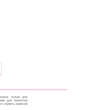
ачена только для
тами для принятия
ет служить заменой