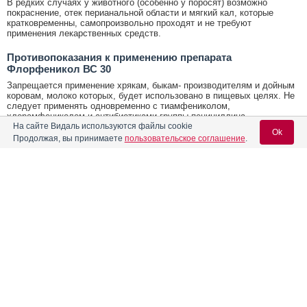
В редких случаях у животного (особенно у поросят) возможно
покраснение, отек перианальной области и мягкий кал, которые
кратковременны, самопроизвольно проходят и не требуют
применения лекарственных средств.
Противопоказания к применению препарата
Флорфеникол ВС 30
Запрещается применение хрякам, быкам- производителям и дойным
коровам, молоко которых, будет использовано в пищевых целях. Не
следует применять одновременно с тиамфениколом,
хлорамфениколом и антибиотиками группы пенициллина,
На сайте Видаль используются файлы cookie
цефалоспоринами и фторхинолонами, а также смешивать в одном
Ok
шприце с другими лекарственными средствами.
Продолжая, вы принимаете
пользовательское соглашение
.
Условия хранения Флорфеникол ВС 30
Условия хранения:
Содержание
Вход для специалистов
В закрытой упаковке производителя в защищенном от прямых
солнечных лучей месте, отдельно от продуктов питания и кормов,
E-mail учетной записи Vidal:
при температуре от 5°С до 25°С.
Лекарственная форма
Срок годности Флорфеникол ВС 30
Форма выпуска, состав и упаковка
Срок годности:
Пароль:
2 года
Показания к применению препарата
Условия отпуска
Побочные эффекты
Без рецепта ветеринарного врача