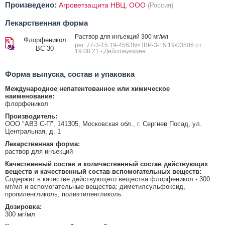
Произведено:
Агроветзащита НВЦ, ООО
(Россия)
Лекарственная форма
Раствор для инъекций 300 мг/мл
Флорфеникол
рег. 77-3-15.19-4563№ПВР-3-15.19/03506 от
ВС 30
19.08.21
- Действующее
Форма выпуска, состав и упаковка
Международное непатентованное или химическое
наименование:
флорфеникол
Производитель:
ООО "АВЗ С-П", 141305, Московская обл., г. Сергиев Посад, ул.
Центральная, д. 1
Лекарственная форма:
раствор для инъекций
Качественный состав и количественный состав действующих
веществ и качественный состав вспомогательных веществ:
Содержит в качестве действующего вещества флорфеникол - 300
мг/мл и вспомогательные вещества: диметилсульфоксид,
пропиленгликоль, полиэтиленгликоль.
Дозировка:
300 мг/мл