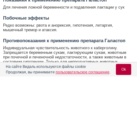
Для лечения ложной беременности и подавления лактации у сук
Побочные эффекты
Редко возможны: рвота и анорексия, гипотензия, летаргия,
мышечный тремор и атаксия.
Противопоказания к применению препарата Галастоп
Индивидуальная чувствительность животного к каберголину.
Запрещается беременным сукам, лактирующим сукам, животным
при почечной и печеночной недостаточности, а также животным в
состоянии гипотензии. Только для непродуктивных животных
На сайте Видаль используются файлы cookie
Ok
Условия хранения Галастоп
Продолжая, вы принимаете
пользовательское соглашение
.
В сухом, защищенном от света месте при температуре от 5 °С до 25
°С.
Содержание
Вход для специалистов
Проверено врачом-экспертом
E-mail учетной записи Vidal:
Лекарственная форма
Толмачева Екатерина Александровна
кандидат медицинских наук, стаж 45 лет
Форма выпуска, состав и упаковка
Пароль:
Показания к применению препарата
Контакты