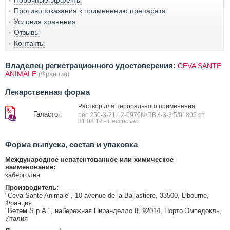
Побочные эффекты
Противопоказания к применению препарата
Условия хранения
Отзывы
Контакты
Владелец регистрационного удостоверения:
CEVA SANTE
ANIMALE
(Франция)
Лекарственная форма
Раствор для перорального применения
Галастоп
рег. 250-3-21.12-0976№ПВИ-3-3.5/01805 от
31.08.12
- Бессрочно
Форма выпуска, состав и упаковка
Международное непатентованное или химическое
наименование:
каберголин
Производитель:
"Ceva Sante Animale", 10 avenue de la Ballastiere, 33500, Libourne,
Франция
"Ветем S.p.A.", набережная Пиранделло 8, 92014, Порто Эмпедокль,
Италия