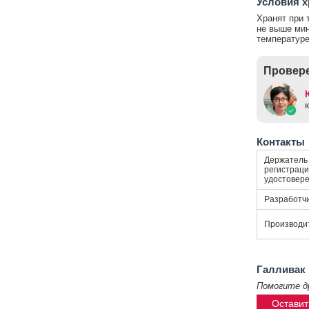
Условия х
Хранят при 
не выше мин
температуре
Провере
Контакты
Держатель
регистраци
удостовер
Разработч
Производи
Галливак
Помогите д
Оставит