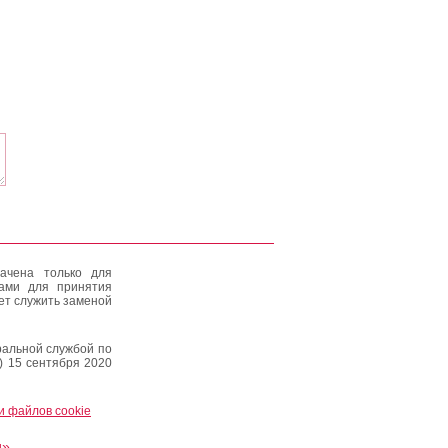
ачена только для
тами для принятия
ет служить заменой
альной службой по
) 15 сентября 2020
и файлов cookie
и»