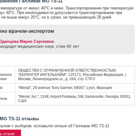
ранения Галливак MG TS-11
температуре от минус 40°С и ниже. Транспортирование при температуре
ус 40°С. При необходимости допускается транспортирование при
 не выше минус 20°С, но в сроки, не превышающие 28 дней.
но врачом-экспертом
Юдинцева Мария Сергеевна
кандидат медицинских наук, стаж 40 лет
ОБЩЕСТВО С ОГРАНИЧЕННОЙ ОТВЕТСТВЕННОСТЬЮ
онного
"БЕРИНГЕР ИНГЕЛЬХАЙМ", 125171, Российская Федерация, г.
ения
Москва, Ленинградское ш., д. 16А, стр. СТР.3
ик
"Merial", 29 avenue Tony Garnier, 69007, Lyon, Франция
"Merial, Inc.", 1168, Airport Parkway, SW, Gainesville, Georgia 30501,
тель
США
 MG TS-11 отзывы
ругим с выбором, оставьте отзыв об Галливак MG TS-11
ь отзыв