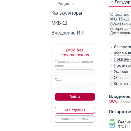
⚠️ Госуда
Рационы
Калькуляторы
Описание 
MG TS-11
МКБ-11
Основано н
ветеринарн
Внедрение ИИ
Дата обнов
Лекарст
Вход для
Форма вы
специалистов
Показан
E-mail учетной записи
Противо
Vidal:
Условия
Отзывы
Пароль:
Контакт
Владелец 
ООО
(Росси
Регистрация
Лекарств
Забыли пароль?
Галлив
TS-11