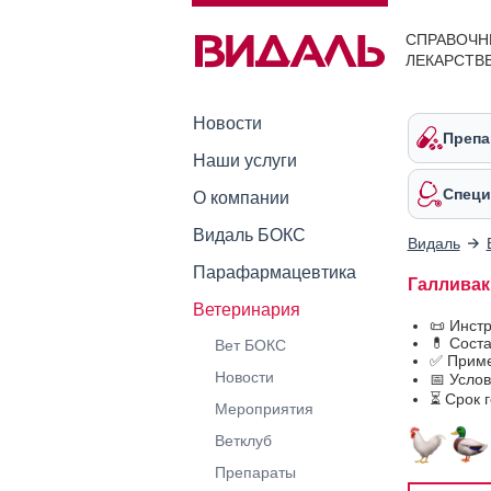
СПРАВОЧН
ЛЕКАРСТВ
Новости
Препа
Наши услуги
Специ
О компании
Видаль БОКС
Видаль
Парафармацевтика
Галливак
Ветеринария
📜 Инст
💊 Сост
Вет БОКС
✅ Приме
Новости
📅 Усло
⏳ Срок 
Мероприятия
Ветклуб
Препараты