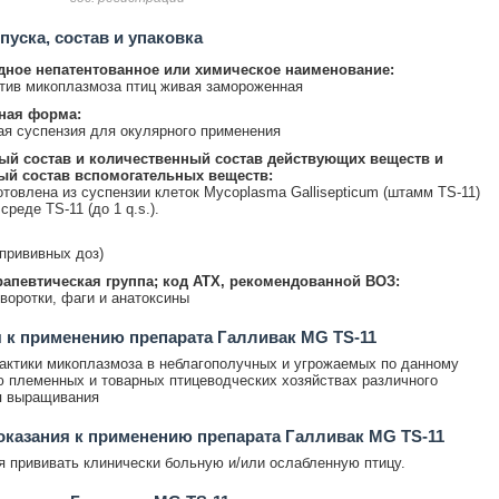
уска, состав и упаковка
ное непатентованное или химическое наименование:
тив микоплазмоза птиц живая замороженная
ная форма:
я суспензия для окулярного применения
ый состав и количественный состав действующих веществ и
ый состав вспомогательных веществ:
отовлена из суспензии клеток Mycoplasma Gallisepticum (штамм TS-11)
среде TS-11 (до 1 q.s.).
 прививных доз)
апевтическая группа; код АТХ, рекомендованной ВОЗ:
воротки, фаги и анатоксины
 к применению препарата Галливак MG TS-11
ктики микоплазмоза в неблагополучных и угрожаемых по данному
 племенных и товарных птицеводческих хозяйствах различного
я выращивания
казания к применению препарата Галливак MG TS-11
 прививать клинически больную и/или ослабленную птицу.