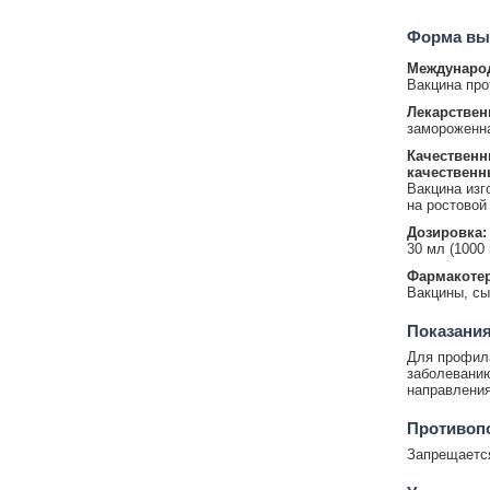
Форма вып
Международ
Вакцина про
Лекарствен
замороженна
Качественн
качественн
Вакцина изг
на ростовой 
Дозировка:
30 мл (1000
Фармакотер
Вакцины, сы
Показания
Для профила
заболеванию
направлени
Противопо
Запрещается