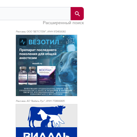
Расширенный поиск
Реклама. ООО "ВЕТСТЕМ", ИНН 972
4016361
Реклама. АО "Видаль Рус", ИНН 772
8043605