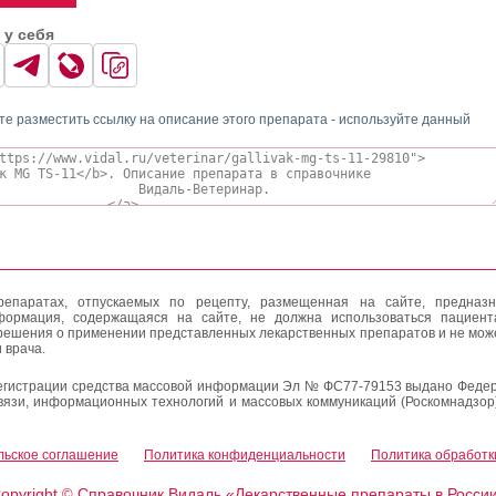
 у себя
те разместить ссылку на описание этого препарата - используйте данный
епаратах, отпускаемых по рецепту, размещенная на сайте, предназн
формация, содержащаяся на сайте, не должна использоваться пациен
решения о применении представленных лекарственных препаратов и не мож
 врача.
егистрации средства массовой информации Эл № ФС77-79153 выдано Федер
вязи, информационных технологий и массовых коммуникаций (Роскомнадзор
льское соглашение
Политика конфиденциальности
Политика обработк
opyright
Справочник Видаль «Лекарственные препараты в Росси
©