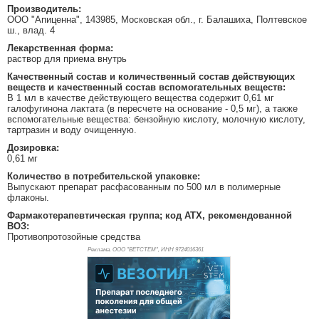
Производитель:
ООО "Апиценна", 143985, Московская обл., г. Балашиха, Полтевское
ш., влад. 4
Лекарственная форма:
раствор для приема внутрь
Качественный состав и количественный состав действующих
веществ и качественный состав вспомогательных веществ:
В 1 мл в качестве действующего вещества содержит 0,61 мг
галофугинона лактата (в пересчете на основание - 0,5 мг), а также
вспомогательные вещества: бензойную кислоту, молочную кислоту,
тартразин и воду очищенную.
Дозировка:
0,61 мг
Количество в потребительской упаковке:
Выпускают препарат расфасованным по 500 мл в полимерные
флаконы.
Фармакотерапевтическая группа; код АТХ, рекомендованной
ВОЗ:
Противопротозойные средства
Реклама. ООО "ВЕТСТЕМ", ИНН 972
4016361