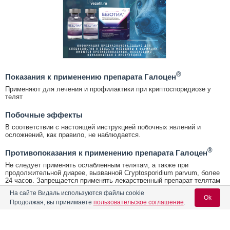
®
Показания к применению препарата Галоцен
Применяют для лечения и профилактики при криптоспоридиозе у
телят
Побочные эффекты
В соответствии с настоящей инструкцией побочных явлений и
осложнений, как правило, не наблюдается.
®
Противопоказания к применению препарата Галоцен
Не следует применять ослабленным телятам, а также при
продолжительной диарее, вызванной Сгурtosporidium parvum, более
24 часов. Запрещается применять лекарственный препарат телятам
до кормления. Не предназначен для применения стельным и
На сайте Видаль используются файлы cookie
лактирующим коровам. Не следует применять одновременно с
Ok
Продолжая, вы принимаете
пользовательское соглашение
.
другими антипротозойными средствами.
®
Условия хранения Галоцен