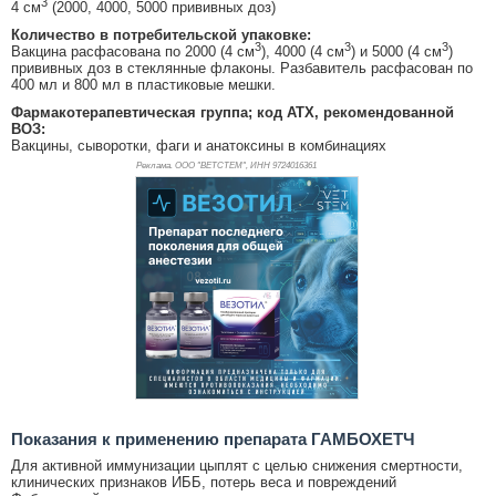
3
4 см
(2000, 4000, 5000 прививных доз)
Количество в потребительской упаковке:
3
3
3
Вакцина расфасована по 2000 (4 см
), 4000 (4 см
) и 5000 (4 см
)
прививных доз в стеклянные флаконы. Разбавитель расфасован по
400 мл и 800 мл в пластиковые мешки.
Фармакотерапевтическая группа; код АТХ, рекомендованной
ВОЗ:
Вакцины, сыворотки, фаги и анатоксины в комбинациях
Реклама. ООО "ВЕТСТЕМ", ИНН 972
4016361
Показания к применению препарата ГАМБОХЕТЧ
Для активной иммунизации цыплят с целью снижения смертности,
клинических признаков ИББ, потерь веса и повреждений