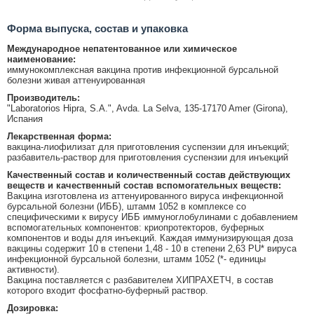
Форма выпуска, состав и упаковка
Международное непатентованное или химическое
наименование:
иммунокомплексная вакцина против инфекционной бурсальной
болезни живая аттенуированная
Производитель:
"Laboratorios Hipra, S.A.", Avda. La Selva, 135-17170 Amer (Girona),
Испания
Лекарственная форма:
вакцина-лиофилизат для приготовления суспензии для инъекций;
разбавитель-раствор для приготовления суспензии для инъекций
Качественный состав и количественный состав действующих
веществ и качественный состав вспомогательных веществ:
Вакцина изготовлена из аттенуированного вируса инфекционной
бурсальной болезни (ИББ), штамм 1052 в комплексе со
специфическими к вирусу ИББ иммуноглобулинами с добавлением
вспомогательных компонентов: криопротекторов, буферных
компонентов и воды для инъекций. Каждая иммунизирующая доза
вакцины содержит 10 в степени 1,48 - 10 в степени 2,63 PU* вируса
инфекционной бурсальной болезни, штамм 1052 (*- единицы
активности).
Вакцина поставляется с разбавителем ХИПРАХЕТЧ, в состав
которого входит фосфатно-буферный раствор.
Дозировка: