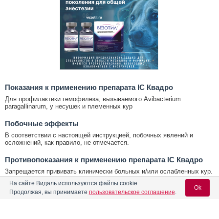
Показания к применению препарата IC Квадро
Для профилактики гемофилеза, вызываемого Avibacterium
paragallinarum, у несушек и племенных кур
Побочные эффекты
В соответствии с настоящей инструкцией, побочных явлений и
осложнений, как правило, не отмечается.
Противопоказания к применению препарата IC Квадро
Запрещается прививать клинически больных и/или ослабленных кур.
Не рекомендуется применение совместно с другими вакцинами,
На сайте Видаль используются файлы cookie
лекарственными препаратами, антибиотиками, сульфаниламидами и
Ok
Продолжая, вы принимаете
пользовательское соглашение
.
пр.
Условия хранения IC Квадро