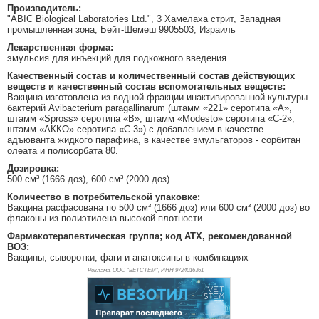
Производитель:
"ABIC Biological Laboratories Ltd.", 3 Хамелаха стрит, Западная
промышленная зона, Бейт-Шемеш 9905503, Израиль
Лекарственная форма:
эмульсия для инъекций для подкожного введения
Качественный состав и количественный состав действующих
веществ и качественный состав вспомогательных веществ:
Вакцина изготовлена из водной фракции инактивированной культуры
бактерий Avibacterium paragallinarum (штамм «221» серотипа «А»,
штамм «Spross» серотипа «В», штамм «Modesto» серотипа «С-2»,
штамм «АККО» серотипа «С-3») с добавлением в качестве
адъюванта жидкого парафина, в качестве эмульгаторов - сорбитан
олеата и полисорбата 80.
Дозировка:
500 см³ (1666 доз), 600 см³ (2000 доз)
Количество в потребительской упаковке:
Вакцина расфасована по 500 см³ (1666 доз) или 600 см³ (2000 доз) во
флаконы из полиэтилена высокой плотности.
Фармакотерапевтическая группа; код АТХ, рекомендованной
ВОЗ:
Вакцины, сыворотки, фаги и анатоксины в комбинациях
Реклама. ООО "ВЕТСТЕМ", ИНН 972
4016361