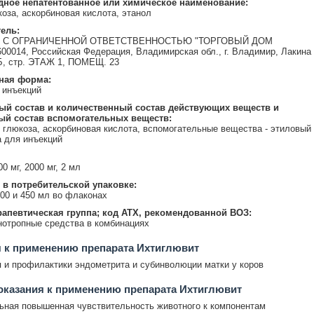
ное непатентованное или химическое наименование:
коза, аскорбиновая кислота, этанол
ель:
 С ОГРАНИЧЕННОЙ ОТВЕТСТВЕННОСТЬЮ "ТОРГОВЫЙ ДОМ
00014, Российская Федерация, Владимирская обл., г. Владимир, Лакина
4-Б, стр. ЭТАЖ 1, ПОМЕЩ. 23
ная форма:
 инъекций
ый состав и количественный состав действующих веществ и
ый состав вспомогательных веществ:
, глюкоза, аскорбиновая кислота, вспомогательные вещества - этиловый
а для инъекций
00 мг, 2000 мг, 2 мл
 в потребительской упаковке:
200 и 450 мл во флаконах
апевтическая группа; код АТХ, рекомендованной ВОЗ:
нотропные средства в комбинациях
 к применению препарата Ихтиглювит
 и профилактики эндометрита и субинволюции матки у коров
казания к применению препарата Ихтиглювит
ная повышенная чувствительность животного к компонентам