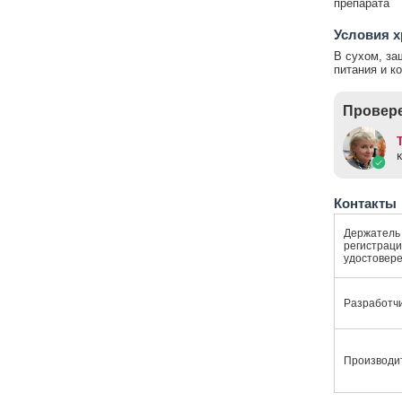
препарата
Условия х
В сухом, за
питания и ко
Провере
Контакты
Держатель
регистраци
удостовер
Разработч
Производи