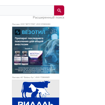
Расширенный поиск
Реклама. ООО "ВЕТСТЕМ", ИНН 972
4016361
Реклама. АО "Видаль Рус", ИНН 772
8043605