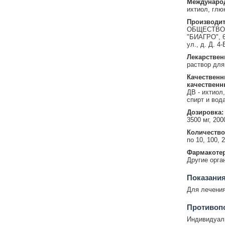
Международ
ихтиол, глю
Производит
ОБЩЕСТВО
"БИАГРО", 6
ул., д. Д. 
Лекарствен
раствор для
Качественн
качественн
ДВ - ихтиол
спирт и вод
Дозировка:
3500 мг, 200
Количество
по 10, 100, 
Фармакотер
Другие орга
Показания
Для лечения
Противопо
Индивидуаль