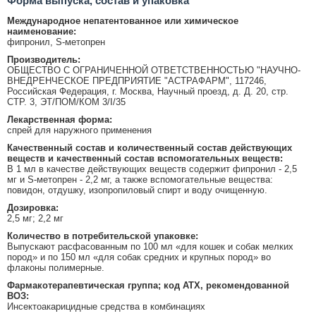
Форма выпуска, состав и упаковка
Международное непатентованное или химическое
наименование:
фипронил, S-метопрен
Производитель:
ОБЩЕСТВО С ОГРАНИЧЕННОЙ ОТВЕТСТВЕННОСТЬЮ "НАУЧНО-
ВНЕДРЕНЧЕСКОЕ ПРЕДПРИЯТИЕ "АСТРАФАРМ", 117246,
Российская Федерация, г. Москва, Научный проезд, д. Д. 20, стр.
СТР. 3, ЭТ/ПОМ/КОМ 3/I/35
Лекарственная форма:
спрей для наружного применения
Качественный состав и количественный состав действующих
веществ и качественный состав вспомогательных веществ:
В 1 мл в качестве действующих веществ содержит фипронил - 2,5
мг и S-метопрен - 2,2 мг, а также вспомогательные вещества:
повидон, отдушку, изопропиловый спирт и воду очищенную.
Дозировка:
2,5 мг; 2,2 мг
Количество в потребительской упаковке:
Выпускают расфасованным по 100 мл «для кошек и собак мелких
пород» и по 150 мл «для собак средних и крупных пород» во
флаконы полимерные.
Фармакотерапевтическая группа; код АТХ, рекомендованной
ВОЗ:
Инсектоакарицидные средства в комбинациях