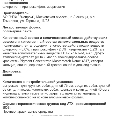
наименование:
фипронил, пирипроксифен, ивермектин
Производитель:
АО "НПФ "Экопром", Московская область, г. Люберцы, р.п.
Томилино, ул. Гаршина, 11/23
Лекарственная форма:
полимерная лента
Качественный состав и количественный состав действующих
веществ и качественный состав вспомогательных веществ:
полимерная лента, содержит в качестве действующих веществ
фипронил - 5,0%, пирипроксифен - 2,0%, ивермектин - 1,2%, а в
качестве вспомогательных веществ ПВХ-С-70-59-М, мел, ДИ-(2-
этилгексил)-фталат (ДОФ), масло эпоксидированное соевое,
краситель Pigment Concentrate Masterbatch Name 4317, стеарат
кальция, свинец сернокислый трехосновной и диоксид титана.
Дозировка:
#####
Количество в потребительской упаковке:
выпускают для крупных собак длиной 75 см, средних собак длиной
65 см, для кошек, маленьких собак, щенков и котят длиной 40 см в
индивидуальных герметично закрытых пакетах из материала
комбинированного на основе алюминиевой фольги.
Фармакотерапевтическая группа; код АТХ, рекомендованной
ВОЗ:
Противопаразитарные средства