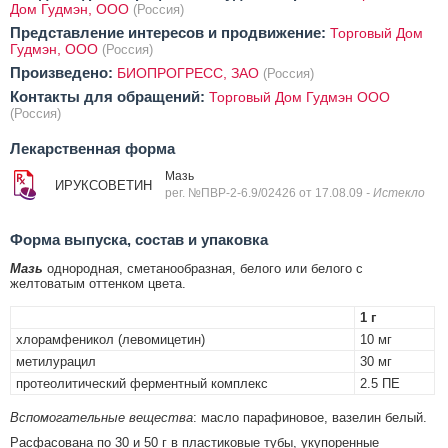
Дом Гудмэн, ООО
(Россия)
Представление интересов и продвижение:
Торговый Дом
Гудмэн, ООО
(Россия)
Произведено:
БИОПРОГРЕСС, ЗАО
(Россия)
Контакты для обращений:
Торговый Дом Гудмэн ООО
(Россия)
Лекарственная форма
Мазь
ИРУКСОВЕТИН
рег. №ПВР-2-6.9/02426 от 17.08.09
- Истекло
Форма выпуска, состав и упаковка
Мазь
однородная, сметанообразная, белого или белого с
желтоватым оттенком цвета.
1 г
хлорамфеникол (левомицетин)
10 мг
метилурацил
30 мг
протеолитический ферментный комплекс
2.5 ПЕ
Вспомогательные вещества
: масло парафиновое, вазелин белый.
Расфасована по 30 и 50 г в пластиковые тубы, укупоренные