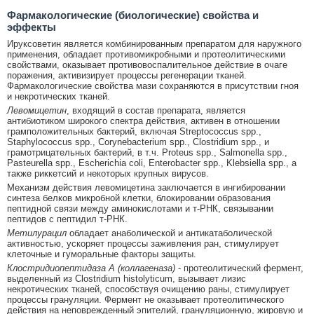
Фармакологические (биологические) свойства и
эффекты
Ируксоветин является комбинированным препаратом для наружного
применения, обладает противомикробными и протеолитическими
свойствами, оказывает противовоспалительное действие в очаге
поражения, активизирует процессы регенерации тканей.
Фармакологические свойства мази сохраняются в присутствии гноя
и некротических тканей.
Левомицетин
, входящий в состав препарата, является
антибиотиком широкого спектра действия, активен в отношении
грамположительных бактерий, включая Streptococcus spp.,
Staphylococcus spp., Corynebacterium spp., Clostridium spp., и
грамотрицательных бактерий, в т.ч. Proteus spp., Salmonella spp.,
Pasteurella spp., Escherichia coli, Enterobacter spp., Klebsiella spp., а
также риккетсий и некоторых крупных вирусов.
Механизм действия левомицетина заключается в ингибировании
синтеза белков микробной клетки, блокировании образования
пептидной связи между аминокислотами и т-РНК, связывании
пептидов с пептидил т-РНК.
Метилурацил
обладает анаболической и антикатаболической
активностью, ускоряет процессы заживления ран, стимулирует
клеточные и гуморальные факторы защиты.
Клостридиопептидаза А (коллагеназа)
- протеолитический фермент,
выделенный из Clostridium histolyticum, вызывает лизис
некротических тканей, способствуя очищению раны, стимулирует
процессы грануляции. Фермент не оказывает протеолитического
действия на неповрежденный эпителий, грануляционную, жировую и