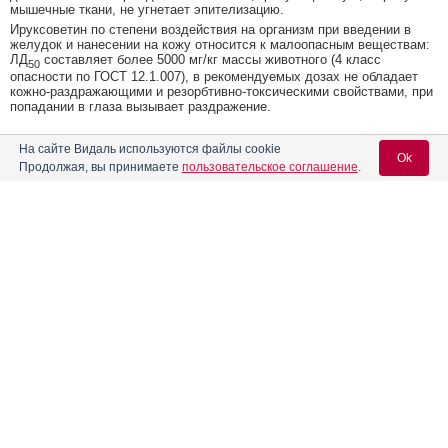
мышечные ткани, не угнетает эпителизацию.
Ируксоветин по степени воздействия на организм при введении в
желудок и нанесении на кожу относится к малоопасным веществам:
ЛД
составляет более 5000 мг/кг массы животного (4 класс
50
опасности по ГОСТ 12.1.007), в рекомендуемых дозах не обладает
кожно-раздражающими и резорбтивно-токсическими свойствами, при
попадании в глаза вызывает раздражение.
Показания к применению препарата ИРУКСОВЕТИН
На сайте Видаль используются файлы cookie
Ok
Применяют собакам и кошкам для местного лечения
Продолжая, вы принимаете
пользовательское соглашение
.
инфицированных ран, в т.ч. при:
изъязвлениях;
некрозах;
Содержание
Вход для специалистов
длительно незаживающих послеоперационных ранах;
пролежнях;
E-mail учетной записи Vidal:
ожогах II и III степени;
Лекарственная форма
отморожениях;
дерматитах бактериальной этиологии.
Форма выпуска, состав и упаковка
Порядок применения
Пароль:
Фармакологические (биологические) свойства и эффекты
Перед применением мази проводят санитарную обработку раневой
поверхности, сухие и плотные струпья предварительно размягчают,
наложив влажную повязку. Мазь накладывают слоем 2 мм на всю
Показания к применению препарата
пораженную поверхность. Обработку проводят ежедневно 1-2 раза/
сут в течение 5-10 дней в зависимости от тяжести и течения
Порядок применения
болезни.