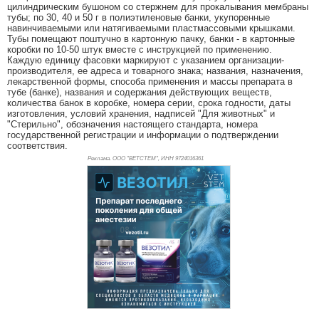
цилиндрическим бушоном со стержнем для прокалывания мембраны
тубы; по 30, 40 и 50 г в полиэтиленовые банки, укупоренные
навинчиваемыми или натягиваемыми пластмассовыми крышками.
Тубы помещают поштучно в картонную пачку, банки - в картонные
коробки по 10-50 штук вместе с инструкцией по применению.
Каждую единицу фасовки маркируют с указанием организации-
производителя, ее адреса и товарного знака; названия, назначения,
лекарственной формы, способа применения и массы препарата в
тубе (банке), названия и содержания действующих веществ,
количества банок в коробке, номера серии, срока годности, даты
изготовления, условий хранения, надписей "Для животных" и
"Стерильно", обозначения настоящего стандарта, номера
государственной регистрации и информации о подтверждении
соответствия.
Реклама. ООО "ВЕТСТЕМ", ИНН 972
4016361