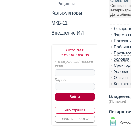
Описание 
Рационы
Основано н
ветеринарн
Калькуляторы
Дата обнов
МКБ-11
Лекарст
Внедрение ИИ
Форма вы
Показан
Побочны
Вход для
Противо
специалистов
Условия
E-mail учетной записи
Срок год
Vidal:
Условия 
Отзывы
Пароль:
Контакт
Владелец 
(Испания)
Регистрация
Лекарств
Забыли пароль?
Кетом