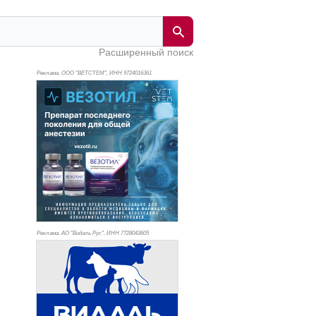
Расширенный поиск
Реклама. ООО "ВЕТСТЕМ", ИНН 972
4016361
Реклама. АО "Видаль Рус", ИНН 772
8043605