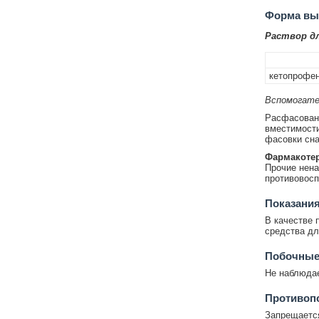
Форма вып
Раствор д
кетопрофе
Вспомогате
Расфасован
вместимости
фасовки сна
Фармакотер
Прочие нена
противовос
Показания
В качестве 
средства дл
Побочные
Не наблюда
Противопо
Запрещается