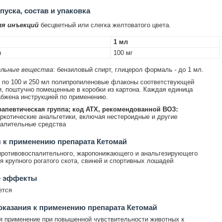
уска, состав и упаковка
ля инъекций
бесцветный или слегка желтоватого цвета.
1 мл
н
100 мг
льные вещества
: бензиловый спирт, глицерол формаль - до 1 мл.
 по 100 и 250 мл полипропиленовые флаконы соответствующей
, поштучно помещенные в коробки из картона. Каждая единица
бжена инструкцией по применению.
апевтическая группа; код АТХ, рекомендованной ВОЗ:
ркотические анальгетики, включая нестероидные и другие
палительные средства
 к применению препарата Кетомай
противовоспалительного, жаропонижающего и анальгезирующего
я крупного рогатого скота, свиней и спортивных лошадей
 эффекты
ется
казания к применению препарата Кетомай
 применение при повышенной чувствительности животных к