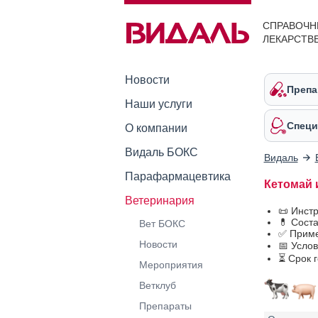
СПРАВОЧН
ЛЕКАРСТВ
Новости
Препа
Наши услуги
Специ
О компании
Видаль БОКС
Видаль
Парафармацевтика
Кетомай 
Ветеринария
📜 Инст
💊 Сост
Вет БОКС
✅ Приме
Новости
📅 Усло
⏳ Срок 
Мероприятия
Ветклуб
Препараты