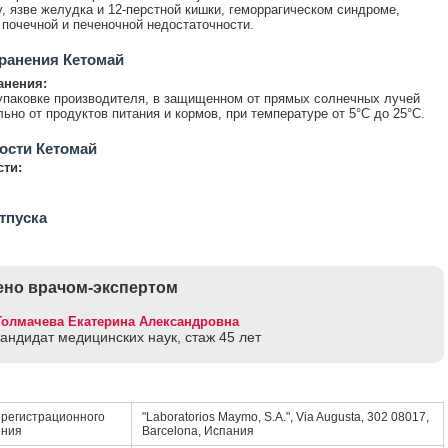
, язве желудка и 12-перстной кишки, геморрагическом синдроме,
почечной и печеночной недостаточности.
ранения Кетомай
анения:
упаковке производителя, в защищенном от прямых солнечных лучей
льно от продуктов питания и кормов, при температуре от 5°С до 25°С.
ости Кетомай
сти:
тпуска
но врачом-экспертом
Толмачева Екатерина Александровна
кандидат медицинских наук, стаж 45 лет
регистрационного
"Laboratorios Maymo, S.A.", Via Augusta, 302 08017,
ения
Barcelona, Испания