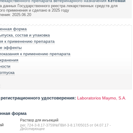
лекарственного препарата ветеринарного назначения
Кетомай
а данных Государственного реестра лекарственных средств для
ого применения и сделано в 2025 году
ления: 2025.06.20
венная форма
пуска, состав и упаковка
ия к применению препарата
е эффекты
показания к применению препарата
 хранения
ности
отпуска
ы
регистрационного удостоверения:
Laboratorios Maymo, S.A.
енная форма
Раствор для инъекций
ай
рег. 724-3-8.17-3759№ПВИ-3-8.17/05015 от 04.07.17
-
Действующее