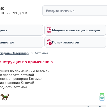
ИК
ЕННЫХ СРЕДСТВ
раты
Медицинская энциклопедия
алистам
Поиск аналогов
Видаль-Ветеринар
Кетомай
инструкция по применению
рукция по применению Кетомай
ав препарата Кетомай
нение препарата Кетомай
вия хранения Кетомай
годности Кетомай