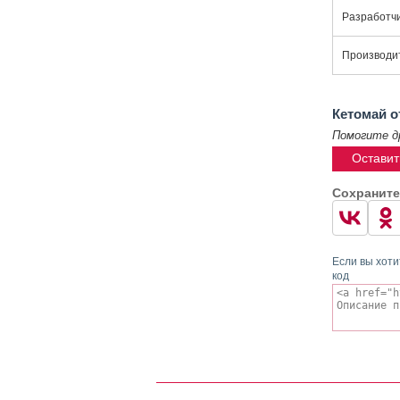
Разработч
Производи
Кетомай 
Помогите д
Оставит
Сохраните
Если вы хоти
код