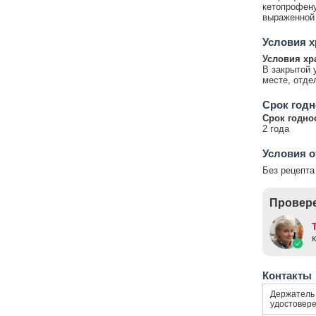
кетопрофену
выраженной 
Условия х
Условия хр
В закрытой 
месте, отде
Срок годн
Срок годно
2 года
Условия о
Без рецепта
Провере
Контакты
Держатель 
удостовер