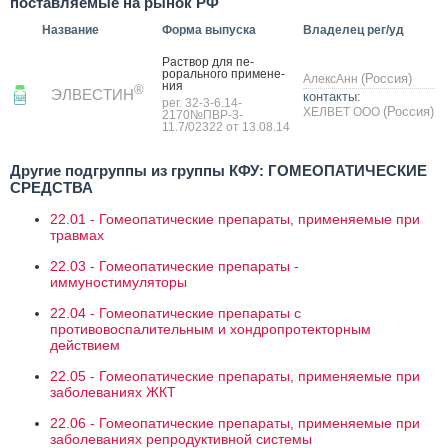
поставляемые на рынок РФ
Название
Форма выпуска
Владелец рег/уд
Рас­твор для пе­
рораль­но­го при­мене­
(Россия)
АлексАнн
ния
®
ЭЛВЕСТИН
контакты:
рег. 32-3-6.14-
(Россия)
ХЕЛВЕТ ООО
2170№ПВР-3-
11.7/02322 от 13.08.14
Другие подгруппы из группы КФУ: ГОМЕОПАТИЧЕСКИЕ
СРЕДСТВА
22.01 - Гомеопатические препараты, применяемые при
травмах
22.03 - Гомеопатические препараты -
иммуностимуляторы
22.04 - Гомеопатические препараты с
противовоспалительным и хондропротекторным
действием
22.05 - Гомеопатические препараты, применяемые при
заболеваниях ЖКТ
22.06 - Гомеопатические препараты, применяемые при
заболеваниях репродуктивной системы