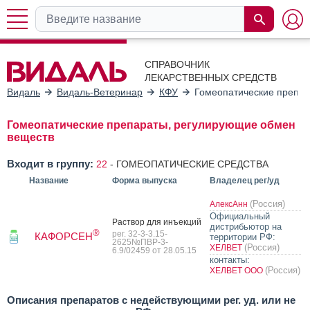
СПРАВОЧНИК
ЛЕКАРСТВЕННЫХ СРЕДСТВ
Видаль
Видаль-Ветеринар
КФУ
Гомеопатические препар
Гомеопатические препараты, регулирующие обмен
веществ
Входит в группу:
22
-
ГОМЕОПАТИЧЕСКИЕ СРЕДСТВА
Название
Форма выпуска
Владелец рег/уд
(Россия)
АлексАнн
Официальный
Рас­твор для инъ­ек­ций
дистрибьютор на
®
рег. 32-3-3.15-
КАФОРСЕН
территории РФ:
2625№ПВР-3-
(Россия)
ХЕЛВЕТ
6.9/02459 от 28.05.15
контакты:
(Россия)
ХЕЛВЕТ ООО
Описания препаратов с недействующими рег. уд. или не