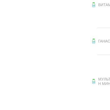
ВИТА
ГАНА
МУЛЬ
Н МИ