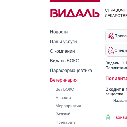
СПРАВОЧН
ЛЕКАРСТВ
Новости
Препа
Наши услуги
Специ
О компании
Видаль БОКС
Видаль
Поливитами
Парафармацевтика
Поливита
Ветеринария
Входит в 
Вет БОКС
вещества
Новости
Назван
Мероприятия
Ветклуб
Габиви
Препараты