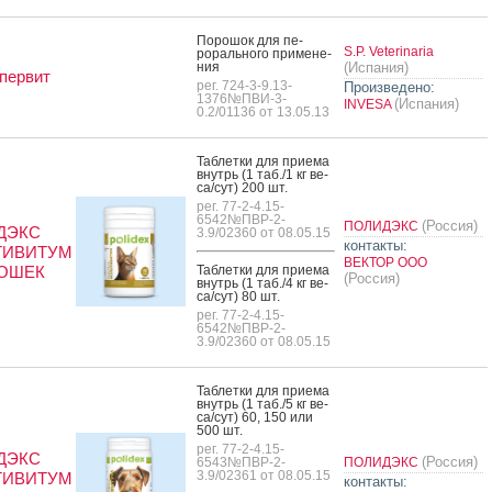
По­рошок для пе­
S.P. Veterinaria
рораль­но­го при­мене­
ния
(Испания)
первит
рег. 724-3-9.13-
Произведено:
1376№ПВИ-3-
(Испания)
INVESA
0.2/01136 от 13.05.13
Таб­летки для при­ема
внутрь (1 таб./1 кг ве­
са/сут) 200 шт.
рег. 77-2-4.15-
6542№ПВР-2-
(Россия)
ПОЛИДЭКС
ДЭКС
3.9/02360 от 08.05.15
контакты:
ТИВИТУМ
ВЕКТОР ООО
КОШЕК
Таб­летки для при­ема
(Россия)
внутрь (1 таб./4 кг ве­
са/сут) 80 шт.
рег. 77-2-4.15-
6542№ПВР-2-
3.9/02360 от 08.05.15
Таб­летки для при­ема
внутрь (1 таб./5 кг ве­
са/сут) 60, 150 или
500 шт.
рег. 77-2-4.15-
ДЭКС
(Россия)
6543№ПВР-2-
ПОЛИДЭКС
3.9/02361 от 08.05.15
ТИВИТУМ
контакты: