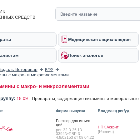
ИК
ЕННЫХ СРЕДСТВ
раты
Медицинская энциклопедия
алистам
Поиск аналогов
Видаль-Ветеринар
КФУ
ны с макро- и микроэлементами
мины с макро- и микроэлементами
группу:
18.09
-
Препараты, содержащие витамины и минеральные
ие
Форма выпуска
Владелец рег/уд
Рас­твор для инъ­ек­
ций
НПК Асконт+
®
т
-Se
рег. 32-3-25.13-
(Россия)
3394№ПВР-3-
4.8/02153 от 08.04.22