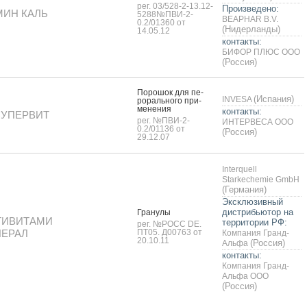
рег. 03/528-2-13.12-
Произведено:
МИН КАЛЬ
5288№ПВИ-2-
BEAPHAR B.V.
0.2/01360 от
(Нидерланды)
14.05.12
контакты:
БИФОР ПЛЮС ООО
(Россия)
По­рошок для пе­
(Испания)
INVESA
рораль­но­го при­
мене­ния
контакты:
СУПЕРВИТ
рег. №ПВИ-2-
ИНТЕРВЕСА ООО
0.2/01136 от
(Россия)
29.12.07
Interquell
Starkechemie GmbH
(Германия)
Эксклюзивный
дистрибьютор на
Гра­нулы
ТИВИТАМИ
территории РФ:
рег. №РОСС DE.
НЕРАЛ
ПТ05. Д00763 от
Компания Гранд-
20.10.11
(Россия)
Альфа
контакты:
Компания Гранд-
Альфа ООО
(Россия)