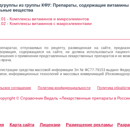
дгруппы из группы КФУ: Препараты, содержащие витамины
льные вещества
.01 - Комплексы витаминов и микроэлементов
9.02 - Комплексы витаминов с макроэлементами
епаратах, отпускаемых по рецепту, размещенная на сайте, предназн
формация, содержащаяся на сайте, не должна использоваться пациен
решения о применении представленных лекарственных препаратов и не мож
 врача.
егистрации средства массовой информации Эл № ФС77-79153 выдано Федер
вязи, информационных технологий и массовых коммуникаций (Роскомнадзор
льское соглашение
Политика конфиденциальности
Политика обработк
opyright
Справочник Видаль «Лекарственные препараты в Росси
©
ия
Карта сайта
Лицензии
Размещение рекламы
Разра