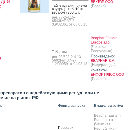
 ДЛЯ
ВЕКТОР ООО
Таб­летки для при­ема
(Россия)
К
внутрь (1 таб./10 кг
ве­са/сут) 300 шт.
рег. 77-2-4.15-
6543№ПВР-2-
3.9/02361 от 08.05.15
Beaphar Eastern
Europe s.r.o.
(Чешская
Республика)
Таб­летки
Произведено:
рег. 03/528-2-4.13-
0
5602№ПВИ-2-
BEAPHAR B.V.
1.2/00959 от 04.03.13
(Нидерланды)
контакты:
БИФОР ПЛЮС ООО
(Россия)
препаратов с недействующими рег. уд. или не
емые на рынок РФ
ие
Форма выпуска
Владелец рег/уд
Beaphar Eastern
Europe s.r.o.
(Чешская
По­рошок
Республика)