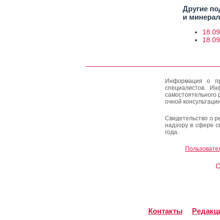
Другие по
и минера
18.09
18.0
Информация о пр
специалистов. Ин
самостоятельного 
очной консультации
Свидетельство о р
надзору в сфере с
года.
Пользовате
C
Контакты
Редакц