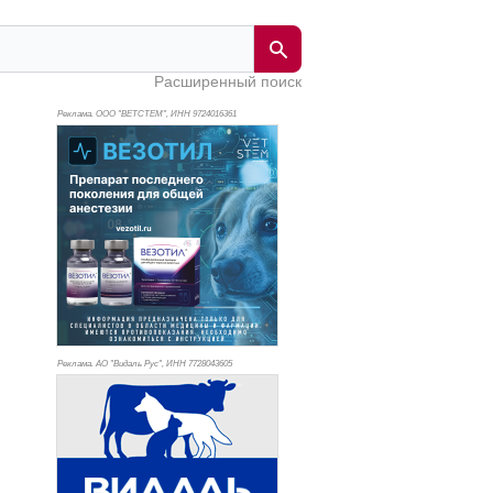
Расширенный поиск
Реклама. ООО "ВЕТСТЕМ", ИНН 972
4016361
Реклама. АО "Видаль Рус", ИНН 772
8043605