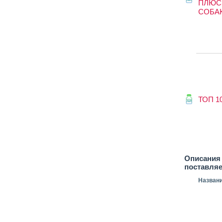
ПЛЮС
СОБА
ТОП 1
Описания 
поставля
Назван