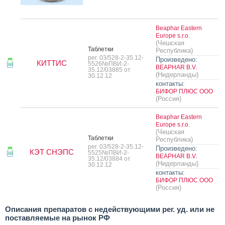
Beaphar Eastern
Europe s.r.o.
(Чешская
Таб­летки
Республика)
рег. 03/528-2-35.12-
Произведено:
КИТТИС
5526№ПВИ-2-
BEAPHAR B.V.
35.12/03885 от
(Нидерланды)
30.12.12
контакты:
БИФОР ПЛЮС ООО
(Россия)
Beaphar Eastern
Europe s.r.o.
(Чешская
Таб­летки
Республика)
рег. 03/528-2-35.12-
Произведено:
КЭТ СНЭПС
5525№ПВИ-2-
BEAPHAR B.V.
35.12/03884 от
(Нидерланды)
30.12.12
контакты:
БИФОР ПЛЮС ООО
(Россия)
Описания препаратов с недействующими рег. уд. или не
поставляемые на рынок РФ