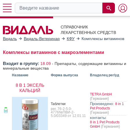
СПРАВОЧНИК
ЛЕКАРСТВЕННЫХ СРЕДСТВ
Видаль
Видаль-Ветеринар
КФУ
Комплексы витаминов с
Комплексы витаминов с макроэлементами
Входит в группу:
18.09
-
Препараты, содержащие витамины и
минеральные вещества
Название
Форма выпуска
Владелец рег/уд
8 В 1 ЭКСЕЛЬ
КАЛЬЦИЙ
TETRA GmbH
(Германия)
Произведено:
Таб­летки
8 in 1
Pet Products
рег. 76-2-5.0-
4776№ПВИ-2-
(Германия)
5.0/03349 от 12.01.11
контакты:
8 in 1 Pet Products
(Германия)
GmbH