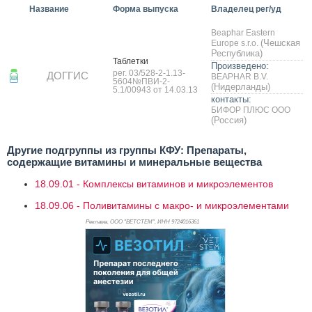
Название
Форма выпуска
Владелец рег/уд
Beaphar Eastern
(Чешская
Europe s.r.o.
Республика)
Таб­летки
Произведено:
рег. 03/528-2-1.13-
ДОГГИС
BEAPHAR B.V.
5604№ПВИ-2-
(Нидерланды)
5.1/00943 от 14.03.13
контакты:
БИФОР ПЛЮС ООО
(Россия)
Другие подгруппы из группы КФУ: Препараты,
содержащие витамины и минеральные вещества
18.09.01 - Комплексы витаминов и микроэлементов
18.09.06 - Поливитамины с макро- и микроэлементами
Реклама. ООО "ВЕТСТЕМ", ИНН 972
4016361