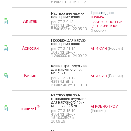
8.6/02111 от 16.11.12
Произведено:
Рас­твор для на­руж­
но­го при­мене­ния
Научно-
Апитак
производственный
рег. 77-3-9.13-
1398№ПВР-3-
центр Фокс и Ко
5.5/01622 от 22.05.13
(Россия)
По­рошок для на­руж­
но­го при­мене­ния
Аскосан
(Россия)
АПИ-САН
рег. 77-3-21.12-
1041№ПВР-3-
1.2/00900 от 24.09.12
Кон­цен­трат эмуль­сии
для на­руж­но­го при­
мене­ния
Бипин
(Россия)
АПИ-САН
рег. 77-3-21.12-
4298№ПВР-3-
3.0/00540 от 31.10.18
Рас­твор для при­
готов­ле­ния эмуль­сии
для на­руж­но­го при­
мене­ния 125 мг
АГРОБИОПРОМ
®
Бипин-Т
(Россия)
рег. 77-3-15.19-
4564№ПВР-3-
15.19/03507 от
20.09.19