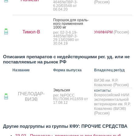
(Россия)
4646№ПВР-3-
6.20/03548 от
06.04.20
По­рошок для ораль­
но­го при­мене­ния
1000 мг
Тимол-В
(Россия)
УНИФАРМ
рег. 02-3-6.19-
4465№ПВР-3-
29.13/02980 от
30.04.19
Описания препаратов с недействующими рег. уд. или не
поставляемые на рынок РФ
Название
Форма выпуска
Владелец рег/уд
ВИЭВ им. Я.Р.
(Россия)
Коваленко
Эмуль­сия
контакты:
ПЧЕЛОДАР-
Всероссийский НИИ
рег. №РОСС
ВИЭВ
RU.ПО96.Н11659 от
экспериментальной
17.08.12
ветеринарии им. Я.Р.
Коваленко (ВИЭВ)
(Россия)
Другие подгруппы из группы КФУ: ПРОЧИЕ СРЕДСТВА
23.02 - Препараты, применяемые при болезнях рыб