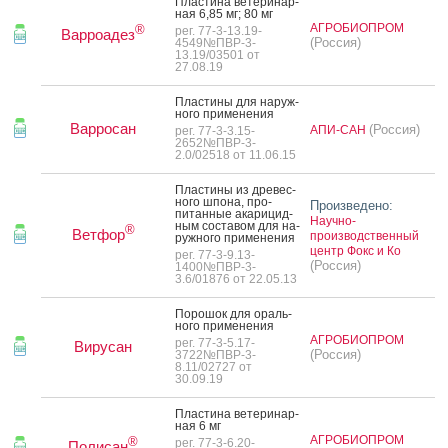
Плас­ти­на ве­тери­нар­
ная 6,85 мг; 80 мг
АГРОБИОПРОМ
®
рег. 77-3-13.19-
Варроадез
(Россия)
4549№ПВР-3-
13.19/03501 от
27.08.19
Плас­ти­ны для на­руж­
но­го при­мене­ния
Варросан
(Россия)
АПИ-САН
рег. 77-3-3.15-
2652№ПВР-3-
2.0/02518 от 11.06.15
Плас­ти­ны из дре­вес­
но­го шпо­на, про­
Произведено:
питан­ные ака­рицид­
Научно-
ным сос­та­вом для на­
®
Ветфор
производственный
руж­но­го при­мене­ния
центр Фокс и Ко
рег. 77-3-9.13-
(Россия)
1400№ПВР-3-
3.6/01876 от 22.05.13
По­рошок для ораль­
но­го при­мене­ния
АГРОБИОПРОМ
рег. 77-3-5.17-
Вирусан
(Россия)
3722№ПВР-3-
8.11/02727 от
30.09.19
Плас­ти­на ве­тери­нар­
ная 6 мг
АГРОБИОПРОМ
®
рег. 77-3-6.20-
Полисан