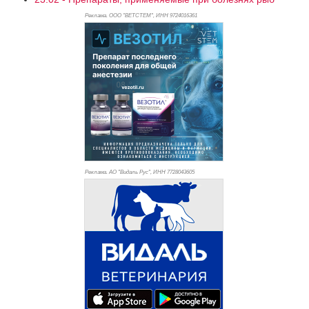
Реклама. ООО "ВЕТСТЕМ", ИНН 972
4016361
Реклама. АО "Видаль Рус", ИНН 772
8043605