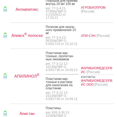
По­рошок для при­ема
внутрь 20 мг/ 100 мг
АГРОБИОПРОМ
рег. 77-3-4.21-
Антиапитокс
(Россия)
4738№ПВР-3-
4.21/03622 от
17.03.21
По­лос­ки для ораль­
но­го при­мене­ния 15
мг
®
Апиаск
полоски
(Россия)
АПИ-САН
рег. 77-3-4.12-
0635№ПВР-3-
5.6/01724 от 15.10.21
Плас­тинки кар­
тонные, про­питан­
ные ли­нака­мом
рег. 77-3-12.12-
1013№ПВР-3-
ФАРМБИОМЕДСЕРВ
4.5/01736 от 24.09.12
(Россия)
ИС
®
АПИЛИНОЛ
контакты:
Плас­тинки кар­
ФАРМБИОМЕДСЕРВ
тонные и рас­твор
(Россия)
ИС ООО
для на­несе­ния на
плас­тинки
рег. 77-3-12.12-
1013№ПВР-3-
4.5/01736 от 24.09.12
Плас­ти­ны
рег. 826-3-30.12-
Апистан
1156№ПВИ-3-