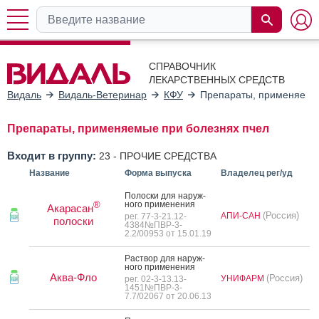
СПРАВОЧНИК
ЛЕКАРСТВЕННЫХ СРЕДСТВ
Видаль
Видаль-Ветеринар
КФУ
Препараты, применяемы
Препараты, применяемые при болезнях пчел
Входит в группу:
23 -
ПРОЧИЕ СРЕДСТВА
Название
Форма выпуска
Владелец рег/уд
По­лос­ки для на­руж­
но­го при­мене­ния
®
Акарасан
(Россия)
АПИ-САН
рег. 77-3-21.12-
полоски
4384№ПВР-3-
2.2/00953 от 15.01.19
Рас­твор для на­руж­
но­го при­мене­ния
Аква-Фло
(Россия)
УНИФАРМ
рег. 02-3-13.13-
1451№ПВР-3-
7.7/02067 от 20.06.13