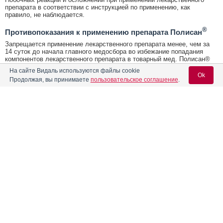
препарата в соответствии с инструкцией по применению, как
правило, не наблюдается.
®
Противопоказания к применению препарата Полисан
Запрещается применение лекарственного препарата менее, чем за
14 суток до начала главного медосбора во избежание попадания
компонентов лекарственного препарата в товарный мед. Полисан®
не следует применять совместно с другими акарицидными
На сайте Видаль используются файлы cookie
лекарственными препаратами.
Ok
Продолжая, вы принимаете
пользовательское соглашение
.
®
Условия хранения Полисан
Условия хранения:
В защищенном от прямых солнечных лучей месте, отдельно от
Содержание
Вход для специалистов
продуктов питания и кормов при температуре от 0°С до 25°С.
E-mail учетной записи Vidal:
Лекарственная форма
®
Срок годности Полисан
Срок годности:
3 года
Форма выпуска, состав и упаковка
Пароль:
Условия отпуска
Показания к применению препарата
Без рецепта ветеринарного врача
Побочные эффекты
Проверено врачом-экспертом
Противопоказания к применению препарата
Толмачева Екатерина Александровна