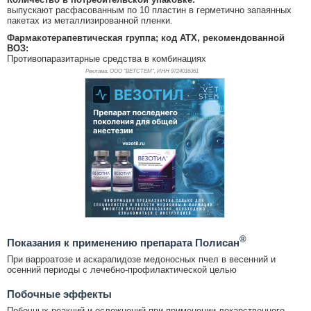
выпускают расфасованным по 10 пластин в герметично запаянных
пакетах из металлизированной пленки.
Фармакотерапевтическая группа; код АТХ, рекомендованной
ВОЗ:
Противопаразитарные средства в комбинациях
Реклама. ООО "ВЕТСТЕМ", ИНН 972
4016361
®
Показания к применению препарата Полисан
При варроатозе и аскарапидозе медоносных пчел в весенний и
осенний периоды с лечебно-профилактической целью
Побочные эффекты
Побочных реакций и осложнений при применении лекарственного