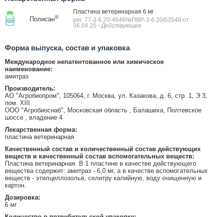
Пластина ветеринарная 6 мг
®
Полисан
рег. 77-3-6.20-4646№ПВР-3-6.20/03548 от
06.04.20
- Действующее
Форма выпуска, состав и упаковка
Международное непатентованное или химическое
наименование:
амитраз
Производитель:
АО "Агробиопром", 105064, г. Москва, ул. Казакова, д. 6, стр. 1, Э 3,
пом. XIII
ООО "Агробиоснаб", Московская область , Балашиха, Полтевское
шоссе , владение 4
Лекарственная форма:
пластина ветеринарная
Качественный состав и количественный состав действующих
веществ и качественный состав вспомогательных веществ:
Пластина ветеринарная. В 1 пластине в качестве действующего
вещества содержит: амитраз - 6,0 мг, а в качестве вспомогательных
веществ - этилцеллозольв, селитру калийную, воду очищенную и
картон.
Дозировка:
6 мг
Количество в потребительской упаковке: