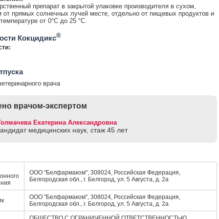
рственный препарат в закрытой упаковке производителя в сухом,
от прямых солнечных лучей месте, отдельно от пищевых продуктов и
температуре от 0°С до 25 °С.
®
ости Кокцидикс
сти:
тпуска
ветеринарного врача
но врачом-экспертом
Толмачева Екатерина Александровна
кандидат медицинских наук, стаж 45 лет
ООО "Белфармаком", 308024, Российская Федерация,
онного
Белгородская обл., г. Белгород, ул. 5 Августа, д. 2а
ения
ООО "Белфармаком", 308024, Российская Федерация,
ик
Белгородская обл., г. Белгород, ул. 5 Августа, д. 2а
ОБЩЕСТВО С ОГРАНИЧЕННОЙ ОТВЕТСТВЕННОСТЬЮ