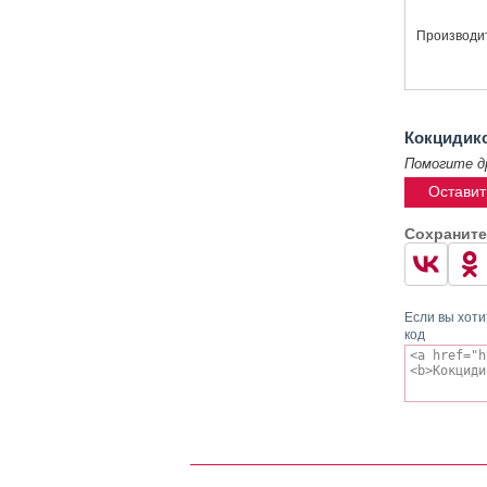
Производи
Кокцидик
Помогите д
Оставит
Сохраните
Если вы хоти
код