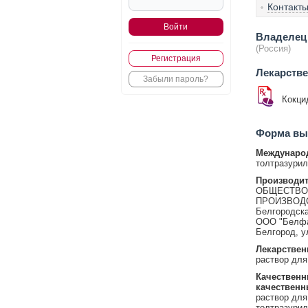
Контакт
Владелец 
(Россия)
Регистрация
Лекарств
Забыли пароль?
Кокци
Форма вып
Международ
толтразурил
Производит
ОБЩЕСТВО 
ПРОИЗВОДСТ
Белгородска
ООО "Белфар
Белгород, ул
Лекарствен
раствор для
Качественн
качественн
раствор для
толтразурил