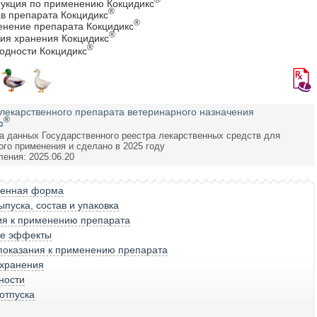
рукция по применению Кокцидикс
®
ав препарата Кокцидикс
®
нение препарата Кокцидикс
®
вия хранения Кокцидикс
®
годности Кокцидикс
лекарственного препарата ветеринарного назначения
®
с
а данных Государственного реестра лекарственных средств для
ого применения и сделано в 2025 году
ления: 2025.06.20
венная форма
пуска, состав и упаковка
ия к применению препарата
е эффекты
показания к применению препарата
 хранения
ности
отпуска