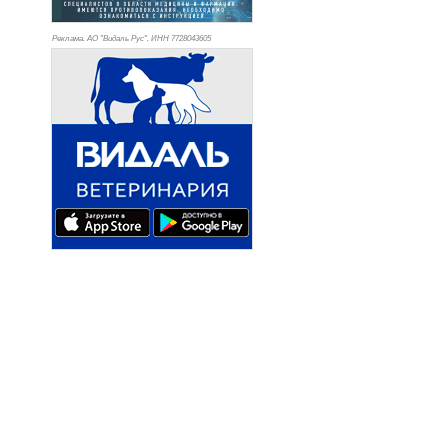
Реклама. АО "Видаль Рус", ИНН 772
8043605