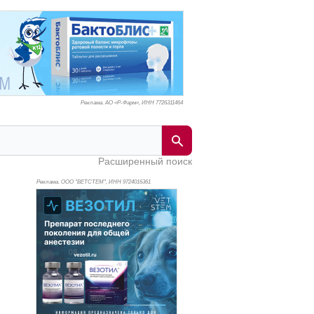
Реклама. АО «Р-Фарм», ИНН 772
6311464
Расширенный поиск
Реклама. ООО "ВЕТСТЕМ", ИНН 972
4016361