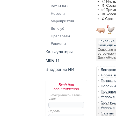
📜 Инст
💊 Сост
Вет БОКС
✅ Приме
Новости
📅 Усло
⏳ Срок 
Мероприятия
Ветклуб
Препараты
Описание 
Рационы
Кокцидик
Основано н
Калькуляторы
ветеринарн
Дата обнов
МКБ-11
Внедрение ИИ
Лекарст
Форма вы
Показан
Вход для
Побочны
специалистов
Противо
E-mail учетной записи
Условия
Vidal:
Срок год
Условия 
Пароль:
Отзывы