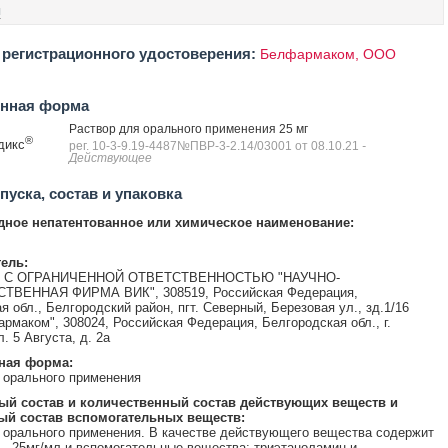
ы
регистрационного удостоверения:
Белфармаком, ООО
енная форма
Раствор для орального применения 25 мг
®
дикс
рег. 10-3-9.19-4487№ПВР-3-2.14/03001 от 08.10.21
-
Действующее
уска, состав и упаковка
ное непатентованное или химическое наименование:
ель:
С ОГРАНИЧЕННОЙ ОТВЕТСТВЕННОСТЬЮ "НАУЧНО-
ВЕННАЯ ФИРМА ВИК", 308519, Российская Федерация,
я обл., Белгородский район, пгт. Северный, Березовая ул., зд.1/16
маком", 308024, Российская Федерация, Белгородская обл., г.
. 5 Августа, д. 2а
ная форма:
 орального применения
ый состав и количественный состав действующих веществ и
ый состав вспомогательных веществ:
 орального применения. В качестве действующего вещества содержит
 - 25мг/мл и вспомогательные вещества: триэтаноламин и