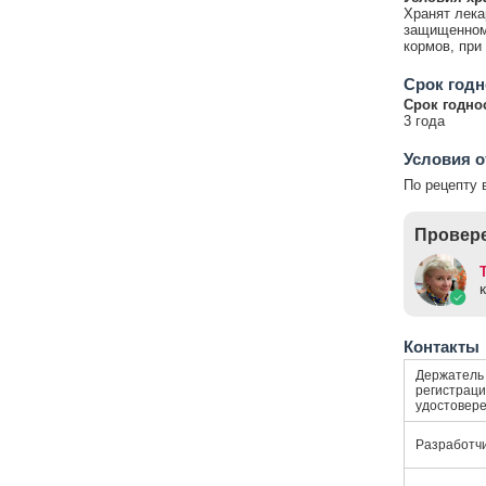
Хранят лека
защищенном 
кормов, при 
Срок годн
Срок годно
3 года
Условия о
По рецепту 
Провере
Контакты
Держатель
регистраци
удостовер
Разработч