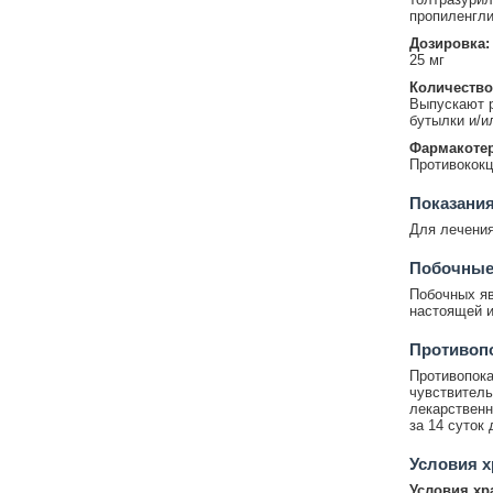
пропиленгли
Дозировка:
25 мг
Количество
Выпускают 
бутылки и/и
Фармакотер
Противокок
Показания
Для лечения
Побочные
Побочных яв
настоящей и
Противопо
Противопок
чувствитель
лекарственн
за 14 суток
Условия х
Условия хр