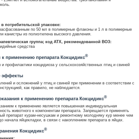
коль.
 в потребительской упаковке:
расфасованным по 50 мл в полимерные флаконы и 1 л в полимерные
ли канистры из полиэтилена высокого давления.
апевтическая группа; код АТХ, рекомендованной ВОЗ:
цидийные средства
®
 к применению препарата Кокцидикс
 и профилактики кокцидиоза у сельскохозяйственных птиц и свиней
 эффекты
лений и осложнений у птиц и свиней при применении в соответствии с
нструкцией, как правило, не наблюдается.
®
казания к применению препарата Кокцидикс
азанием к применению является повышенная индивидуальная
ность животного к компонентам препарата. Запрещается применять
ый препарат курам-несушкам и ремонтному молодняку кур менее чем
 до начала яйцекладки, в связи с накоплением препарата в яйцах.
®
ранения Кокцидикс
анения: