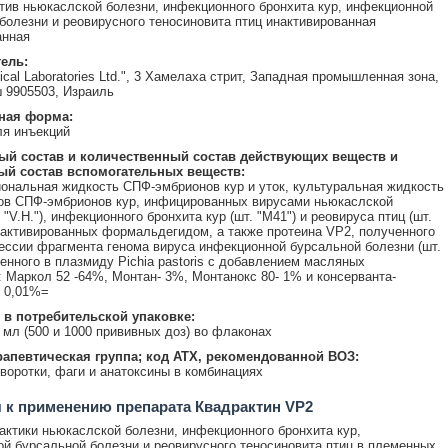
тив ньюкаслской болезни, инфекционного бронхита кур, инфекционной
болезни и реовирусного теносиновита птиц инактивированная
анная
ель:
ical Laboratories Ltd.", 3 Хамелаха стрит, Западная промышленная зона,
 9905503, Израиль
ная форма:
я инъекций
ый состав и количественный состав действующих веществ и
ый состав вспомогательных веществ:
ональная жидкость СПФ-эмбрионов кур и уток, культуральная жидкость
ов СПФ-эмбрионов кур, инфицированных вирусами ньюкаслской
 "V.H."), инфекционного бронхита кур (шт. "М41") и реовируса птиц (шт.
инактивированных формальдегидом, а также протеина VP2, полученного
ессии фрагмента генома вируса инфекционной бурсальной болезни (шт.
оенного в плазмиду Pichia pastoris с добавлением масляных
 Маркол 52 -64%, Монтан- 3%, Монтанокс 80- 1% и консерванта-
 0,01%=
 в потребительской упаковке:
0 мл (500 и 1000 прививных доз) во флаконах
апевтическая группа; код АТХ, рекомендованной ВОЗ:
воротки, фаги и анатоксины в комбинациях
 к применению препарата Квадрактин VP2
ктики ньюкаслской болезни, инфекционного бронхита кур,
й бурсальной болезни и реовирусного теносиновита птиц в племенных