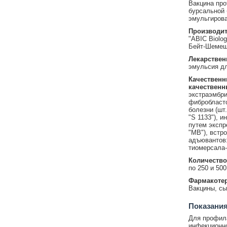
Вакцина про
бурсальной 
эмульгиров
Производит
"ABIC Biolog
Бейт-Шемеш
Лекарствен
эмульсия дл
Качественн
качественн
экстраэмбри
фибробласт
болезни (шт.
"S 1133"), 
путем экспр
"MB"), встр
адъювантов:
тиомерсала-
Количество
по 250 и 50
Фармакотер
Вакцины, сы
Показания
Для профила
инфекционно