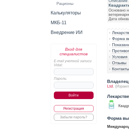
Описание 
Рационы
Квадракт
Основано н
Калькуляторы
ветеринарн
Дата обнов
МКБ-11
Внедрение ИИ
Лекарст
Форма вы
Показан
Вход для
Противо
специалистов
Условия
E-mail учетной записи
Отзывы
Vidal:
Контакт
Пароль:
Владелец 
Ltd.
(Израил
Лекарств
Квадр
Регистрация
Забыли пароль?
Форма вып
Международ