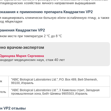
птицеводческих хозяйствах яичного направления выращивания
казания к применению препарата Квадрактин VP2
 вакцинировать клинически больную и/или ослабленную птицу, а также
иод яйцекладки
ранения Квадрактин VP2
мном месте при температуре 2 °С до 8 °С
но врачом-экспертом
Юдинцева Мария Сергеевна
кандидат медицинских наук, стаж 40 лет
"ABIC Biological Laboratories Ltd.", P.O. Box 489, Beit-Shemesh,
ик
99100, Израиль
"ABIC Biological Laboratories Ltd.", 3 Хамелаха стрит, Западная
тель
промышленная зона, Бейт-Шемеш 9905503, Израиль
ин VP2 отзывы