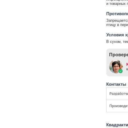
и товарных 
Противопо
Запрещается
птицу в пер
Условия х
В сухом, те
Провере
Контакты
Разработч
Производи
Квадракт