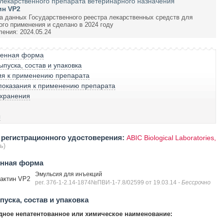
лекарственного препарата ветеринарного назначения
ин VP2
а данных Государственного реестра лекарственных средств для
ого применения и сделано в 2024 году
ления: 2024.05.24
венная форма
пуска, состав и упаковка
ия к применению препарата
показания к применению препарата
 хранения
ы
регистрационного удостоверения:
ABIC Biological Laboratories,
ь)
енная форма
Эмульсия для инъекций
актин VP2
рег. 376-1-2.14-1874№ПВИ-1-7.8/02599 от 19.03.14
- Бессрочно
уска, состав и упаковка
ное непатентованное или химическое наименование: