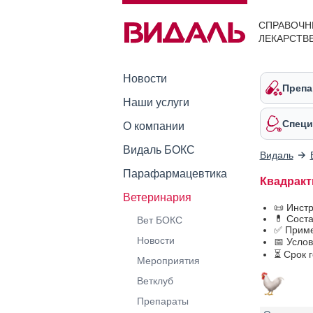
СПРАВОЧН
ЛЕКАРСТВ
Новости
Препа
Наши услуги
Специ
О компании
Видаль БОКС
Видаль
Парафармацевтика
Квадракт
Ветеринария
📜 Инст
💊 Сост
Вет БОКС
✅ Приме
Новости
📅 Усло
⏳ Срок 
Мероприятия
Ветклуб
Препараты