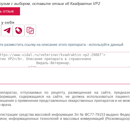
ругим с выбором, оставьте отзыв об Квадрактин VP2
ь отзыв
 у себя
те разместить ссылку на описание этого препарата - используйте данный
епаратах, отпускаемых по рецепту, размещенная на сайте, предназн
формация, содержащаяся на сайте, не должна использоваться пациен
решения о применении представленных лекарственных препаратов и не мож
 врача.
егистрации средства массовой информации Эл № ФС77-79153 выдано Федер
вязи, информационных технологий и массовых коммуникаций (Роскомнадзор