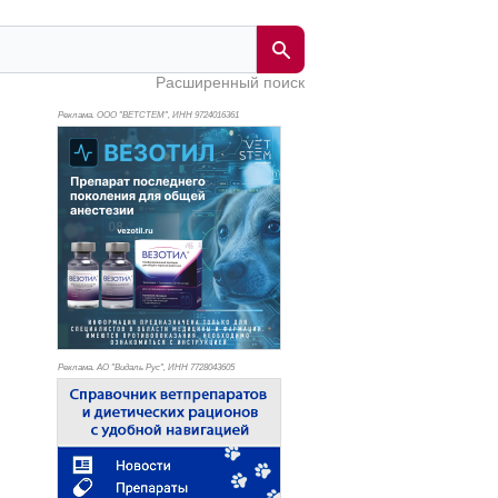
Расширенный поиск
Реклама. ООО "ВЕТСТЕМ", ИНН 972
4016361
Реклама. АО "Видаль Рус", ИНН 772
8043605