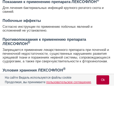
®
Показания к применению препарата ЛЕКСОФЛОН
Для лечения бактериальных инфекций крупного рогатого скота и
свиней.
Побочные эффекты
Согласно инструкции по применению побочных явлений и
осложнений не установлено.
Противопоказания к применению препарата
®
ЛЕКСОФЛОН
Запрещается применение лекарственного препарата при почечной и
печеночной недостаточности, существенных нарушениях развития
хрящевой ткани и поражениях нервной системы, сопровождающихся
судорогами, а также при сверхчувствительности к фторхинолонам.
®
Условия хранения ЛЕКСОФЛОН
В закрытой упаковке производителя, отдельно от продуктов питания
На сайте Видаль используются файлы cookie
Ok
и кормов, в защищенном от прямых солнечных лучей месте, при
Продолжая, вы принимаете
пользовательское соглашение
.
температуре от 5°С до 25°С.
Проверено врачом-экспертом
Содержание
Вход для специалистов
Толмачева Екатерина Александровна
E-mail учетной записи Vidal:
кандидат медицинских наук, стаж 45 лет
Лекарственная форма