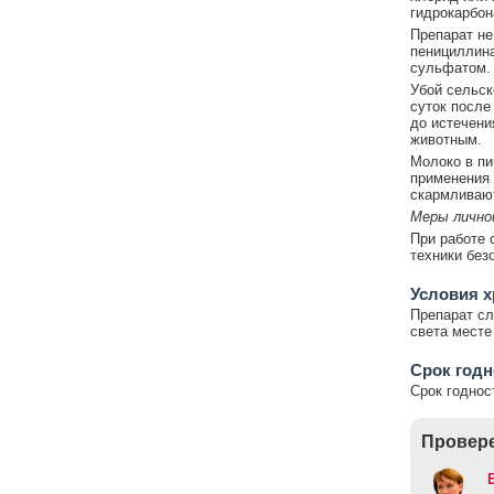
гидрокарбон
Препарат не
пенициллина
сульфатом.
Убой сельск
суток после
до истечени
животным.
Молоко в пи
применения 
скармливаю
Меры лично
При работе 
техники без
Условия 
Препарат сл
света месте
Срок год
Срок годнос
Провере