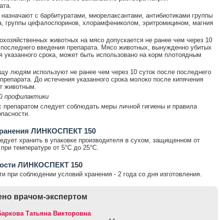
ата.
 назначают с барбитуратами, миорелаксантами, антибиотиками группы
, группы цефалоспоринов, хлорамфениколом, эритромицином, магния
охозяйственных животных на мясо допускается не ранее чем через 10
 последнего введения препарата. Мясо животных, вынужденно убитых
я указанного срока, может быть использовано на корм плотоядным
щу людям используют не ранее чем через 10 суток после последнего
препарата. До истечения указанного срока молоко после кипячения
т животным.
й профилактики
с препаратом следует соблюдать меры личной гигиены и правила
опасности.
хранения ЛИНКОСПЕКТ 150
едует хранить в упаковке производителя в сухом, защищенном от
 при температуре от 5°С до 25°С.
ности ЛИНКОСПЕКТ 150
ти при соблюдении условий хранения - 2 года со дня изготовления.
но врачом-экспертом
Баркова Татьяна Викторовна