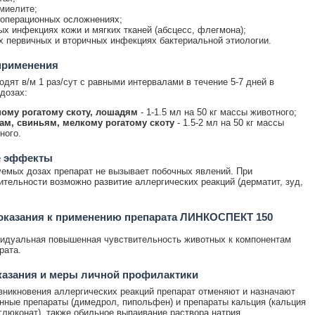
миелите;
операционных осложнениях;
ых инфекциях кожи и мягких тканей (абсцесс, флегмона);
х первичных и вторичных инфекциях бактериальной этиологии.
применения
одят в/м 1 раз/сут с равными интервалами в течение 5-7 дней в
дозах:
ому рогатому скоту, лошадям
- 1-1.5 мл на 50 кг массы животного;
ам, свиньям, мелкому рогатому скоту
- 1.5-2 мл на 50 кг массы
ного.
 эффекты
емых дозах препарат не вызывает побочных явлений. При
ительности возможно развитие аллергических реакций (дерматит, зуд,
оказания к применению препарата ЛИНКОСПЕКТ 150
идуальная повышенная чувствительность животных к компонентам
рата.
казания и меры личной профилактики
зникновения аллергических реакций препарат отменяют и назначают
нные препараты (димедрол, пипольфен) и препараты кальция (кальция
глюконат), также обильное выпаивание раствора натрия