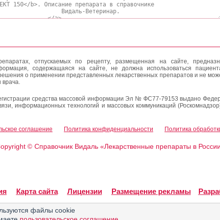
епаратах, отпускаемых по рецепту, размещенная на сайте, предназн
формация, содержащаяся на сайте, не должна использоваться пациен
решения о применении представленных лекарственных препаратов и не мож
 врача.
егистрации средства массовой информации Эл № ФС77-79153 выдано Федер
вязи, информационных технологий и массовых коммуникаций (Роскомнадзор
льское соглашение
Политика конфиденциальности
Политика обработк
opyright
Справочник Видаль «Лекарственные препараты в Росси
©
ия
Карта сайта
Лицензии
Размещение рекламы
Разра
льзуются файлы cookie
имаете
пользовательское соглашение
.