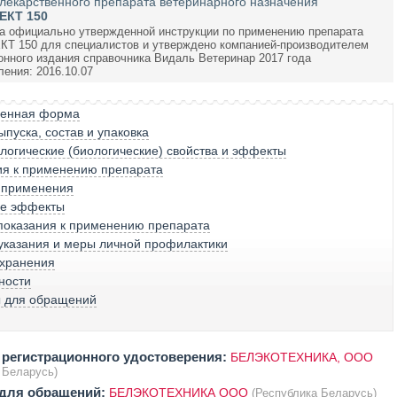
лекарственного препарата ветеринарного назначения
КТ 150
а официально утвержденной инструкции по применению препарата
 150 для специалистов и утверждено компанией-производителем
онного издания справочника Видаль Ветеринар 2017 года
ления: 2016.10.07
венная форма
пуска, состав и упаковка
огические (биологические) свойства и эффекты
ия к применению препарата
 применения
е эффекты
показания к применению препарата
указания и меры личной профилактики
 хранения
ности
ы для обращений
регистрационного удостоверения:
БЕЛЭКОТЕХНИКА, ООО
 Беларусь)
 для обращений:
БЕЛЭКОТЕХНИКА ООО
(Республика Беларусь)