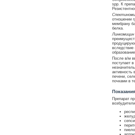
spp. К преп
Резистентно
Спектиноми
отношении г
мембрану ба
белка.
Линкомицин
преимуществ
продуцирующ
вследствие 
образование
После в/м в
поступает в 
незначитель
активность 
печени, сел
почками в т
Показани
Препарат пр
возбудители
респи
желуд
сепси
перит
пиело
артри