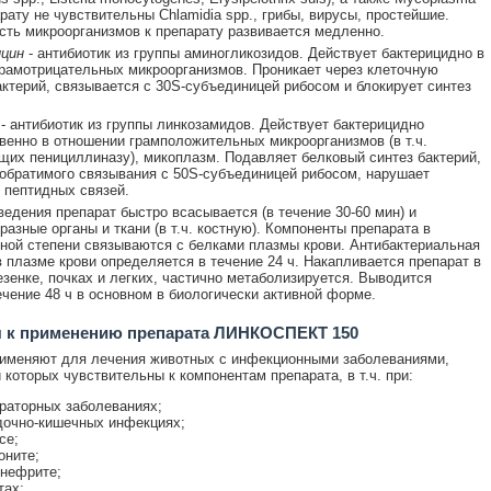
арату не чувствительны Chlamidia spp., грибы, вирусы, простейшие.
сть микроорганизмов к препарату развивается медленно.
цин
- антибиотик из группы аминогликозидов. Действует бактерицидно в
рамотрицательных микроорганизмов. Проникает через клеточную
ктерий, связывается с 30S-субъединицей рибосом и блокирует синтез
- антибиотик из группы линкозамидов. Действует бактерицидно
енно в отношении грамположительных микроорганизмов (в т.ч.
их пенициллиназу), микоплазм. Подавляет белковый синтез бактерий,
обратимого связывания с 50S-субъединицей рибосом, нарушает
 пептидных связей.
ведения препарат быстро всасывается (в течение 30-60 мин) и
разные органы и ткани (в т.ч. костную). Компоненты препарата в
ной степени связываются с белками плазмы крови. Антибактериальная
в плазме крови определяется в течение 24 ч. Накапливается препарат в
езенке, почках и легких, частично метаболизируется. Выводится
ечение 48 ч в основном в биологически активной форме.
я к применению препарата ЛИНКОСПЕКТ 150
именяют для лечения животных с инфекционными заболеваниями,
 которых чувствительны к компонентам препарата, в т.ч. при:
раторных заболеваниях;
очно-кишечных инфекциях;
се;
оните;
нефрите;
тах;