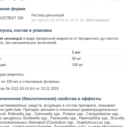
енная форма
Раствор д/инъекций
КОСПЕКТ 150
рег. №5111-10-15 БА от 13.11.15
- Действующее
уска, состав и упаковка
ля инъекций
в виде прозрачной жидкости от бесцветного до светло-
та, без механических включений.
1 мл
н
50 мг
цин
100 мг
 растворитель.
по 100 мл в стеклянные флаконы.
тво
№ 5111-10-15 БА от 13.11.2015
гические (биологические) свойства и эффекты
антимикробных средств, входящих в состав препарата, оказывает
ое действие. Препарат
активен в отношении грамотрицательных
coli, Klebsiella spp., Salmonella spp., Proteus spp., Campylobacter spp.,
aeruginosa, Bordetella spp., Pasteurella spp., Haemophilus spp., Brucella
положительных бактерий
(Clostridium spp., Staphylococcus spp.,
s spp., Listeria monocytogenes, Erysipelothrix suis), а также Mycoplasma