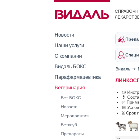
СПРАВОЧН
ЛЕКАРСТВ
Новости
Препа
Наши услуги
Специ
О компании
Видаль БОКС
Видаль
Парафармацевтика
ЛИНКОСПЕ
Ветеринария
📜 Инст
💊 Сост
Вет БОКС
✅ Прим
Новости
📅 Усло
⏳ Срок 
Мероприятия
Ветклуб
Препараты