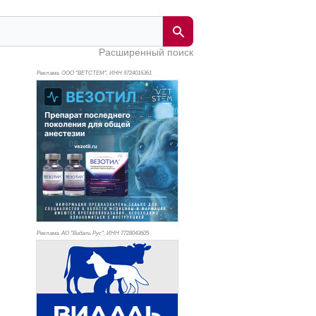
Расширенный поиск
Реклама. ООО "ВЕТСТЕМ", ИНН 972
4016361
Реклама. АО "Видаль Рус", ИНН 772
8043605