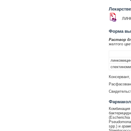
Лекарств
ЛИН
Форма вып
Раствор д
желтого цве
линкомици
спектиноми
Консервант,
Расфасован 
Свидетельс
Фармаколо
Комбинация 
бактерицидн
(Escherichia 
Pseudomonas 
spp.) и
грам
Streptococcu