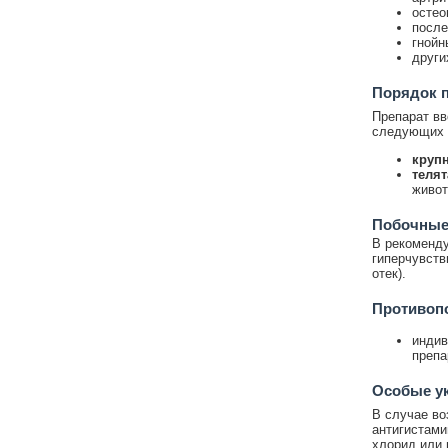
остео
после
гнойн
други
Порядок 
Препарат вв
следующих 
крупн
телят
живот
Побочные
В рекоменду
гиперчувств
отек).
Противоп
индив
препа
Особые у
В случае во
антигистами
хлорид или 