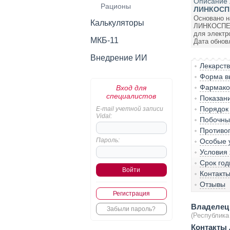
Описание 
Рационы
ЛИНКОСПЕ
Основано н
Калькуляторы
ЛИНКОСПЕКТ
для электр
МКБ-11
Дата обнов
Внедрение ИИ
Лекарст
Форма вы
Фармакол
Вход для
специалистов
Показан
Порядок
E-mail учетной записи
Vidal:
Побочны
Противо
Пароль:
Особые 
Условия
Срок год
Контакт
Отзывы
Регистрация
Владелец 
Забыли пароль?
(Республика
Контакты