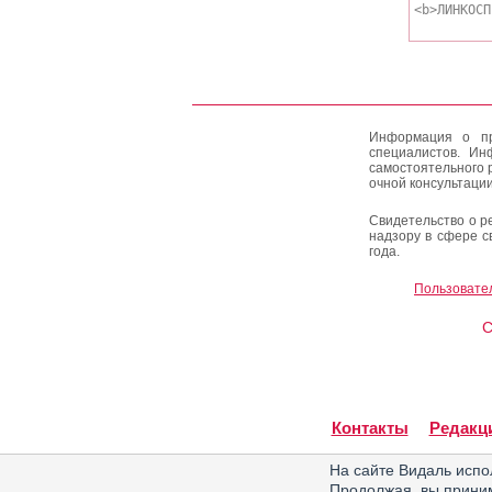
Информация о пр
специалистов. Ин
самостоятельного 
очной консультации
Свидетельство о р
надзору в сфере с
года.
Пользовате
C
Контакты
Редакц
На сайте Видаль испо
Продолжая, вы прин