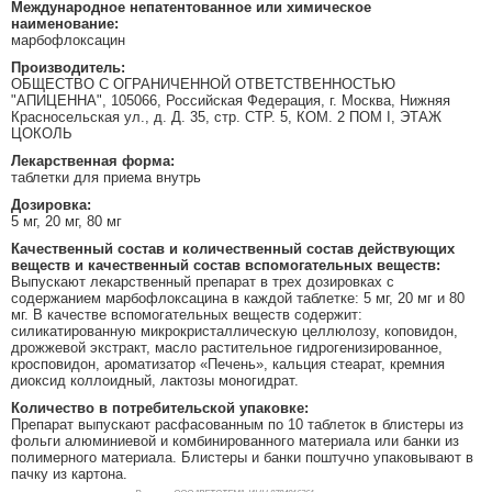
Международное непатентованное или химическое
наименование:
марбофлоксацин
Производитель:
ОБЩЕСТВО С ОГРАНИЧЕННОЙ ОТВЕТСТВЕННОСТЬЮ
"АПИЦЕННА", 105066, Российская Федерация, г. Москва, Нижняя
Красносельская ул., д. Д. 35, стр. СТР. 5, КОМ. 2 ПОМ I, ЭТАЖ
ЦОКОЛЬ
Лекарственная форма:
таблетки для приема внутрь
Дозировка:
5 мг, 20 мг, 80 мг
Качественный состав и количественный состав действующих
веществ и качественный состав вспомогательных веществ:
Выпускают лекарственный препарат в трех дозировках с
содержанием марбофлоксацина в каждой таблетке: 5 мг, 20 мг и 80
мг. В качестве вспомогательных веществ содержит:
силикатированную микрокристаллическую целлюлозу, коповидон,
дрожжевой экстракт, масло растительное гидрогенизированное,
кросповидон, ароматизатор «Печень», кальция стеарат, кремния
диоксид коллоидный, лактозы моногидрат.
Количество в потребительской упаковке:
Препарат выпускают расфасованным по 10 таблеток в блистеры из
фольги алюминиевой и комбинированного материала или банки из
полимерного материала. Блистеры и банки поштучно упаковывают в
пачку из картона.