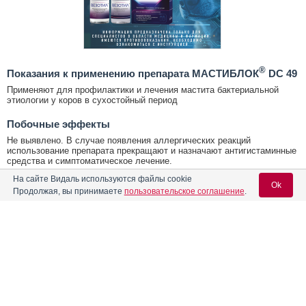
®
Показания к применению препарата МАСТИБЛОК
DC 49
Применяют для профилактики и лечения мастита бактериальной
этиологии у коров в сухостойный период
Побочные эффекты
Не выявлено. В случае появления аллергических реакций
использование препарата прекращают и назначают антигистаминные
средства и симптоматическое лечение.
На сайте Видаль используются файлы cookie
Противопоказания к применению препарата
Ok
Продолжая, вы принимаете
пользовательское соглашение
.
®
МАСТИБЛОК
DC 49
Повышенная индивидуальная чувствительность животного к
компонентам препарата (в том числе в анамнезе).
Содержание
Вход для специалистов
®
Условия хранения МАСТИБЛОК
DC 49
E-mail учетной записи Vidal:
Условия хренения:
Лекарственная форма
В закрытой упаковке производителя, в защищенном от прямых
солнечных лучей месте, при температуре от 2°С до 25°С.
Форма выпуска, состав и упаковка