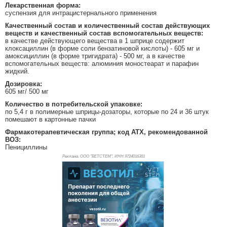
Лекарственная форма:
суспензия для интрацистернального применения
Качественный состав и количественный состав действующих
веществ и качественный состав вспомогательных веществ:
в качестве действующего вещества в 1 шприце содержит
клоксациллин (в форме соли бензатиновой кислоты) - 605 мг и
амоксициллин (в форме тригидрата) - 500 мг, а в качестве
вспомогательных веществ: алюминия моностеарат и парафин
жидкий.
Дозировка:
605 мг/ 500 мг
Количество в потребительской упаковке:
по 5,4 г в полимерные шприцы-дозаторы, которые по 24 и 36 штук
помешают в картонные пачки
Фармакотерапевтическая группа; код АТХ, рекомендованной
ВОЗ:
Пенициллины
Реклама. ООО "ВЕТСТЕМ", ИНН 972
4016361