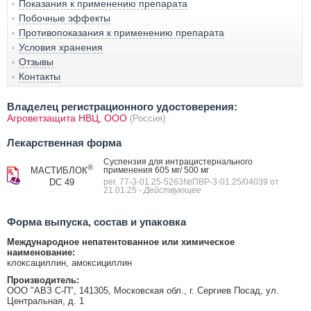
Показания к применению препарата
Побочные эффекты
Противопоказания к применению препарата
Условия хранения
Отзывы
Контакты
Владелец регистрационного удостоверения:
Агроветзащита НВЦ, ООО
(Россия)
Лекарственная форма
Суспензия для интрацистернального
®
МАСТИБЛОК
применения 605 мг/ 500 мг
DC 49
рег. 77-3-01.25-5263№ПВР-3-01.25/04039 от
21.01.25
- Действующее
Форма выпуска, состав и упаковка
Международное непатентованное или химическое
наименование:
клоксациллин, амоксициллин
Производитель:
ООО "АВЗ С-П", 141305, Московская обл., г. Сергиев Посад, ул.
Центральная, д. 1