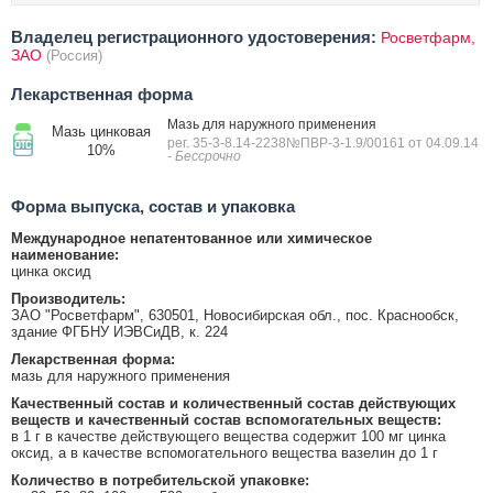
Владелец регистрационного удостоверения:
Росветфарм,
ЗАО
(Россия)
Лекарственная форма
Мазь для наружного применения
Мазь цинковая
рег. 35-3-8.14-2238№ПВР-3-1.9/00161 от 04.09.14
10%
- Бессрочно
Форма выпуска, состав и упаковка
Международное непатентованное или химическое
наименование:
цинка оксид
Производитель:
ЗАО "Росветфарм", 630501, Новосибирская обл., пос. Краснообск,
здание ФГБНУ ИЭВСиДВ, к. 224
Лекарственная форма:
мазь для наружного применения
Качественный состав и количественный состав действующих
веществ и качественный состав вспомогательных веществ:
в 1 г в качестве действующего вещества содержит 100 мг цинка
оксид, а в качестве вспомогательного вещества вазелин до 1 г
Количество в потребительской упаковке: