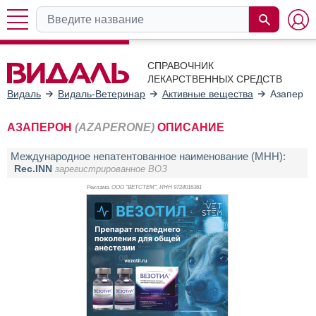
СПРАВОЧНИК
ЛЕКАРСТВЕННЫХ СРЕДСТВ
Видаль
Видаль-Ветеринар
Активные вещества
Азаперон
АЗАПЕРОН
(AZAPERONE)
ОПИСАНИЕ
Международное непатентованное наименование (МНН):
Rec.INN
зарегистрированное ВОЗ
Реклама. ООО "ВЕТСТЕМ", ИНН 972
4016361