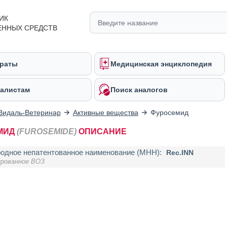
ИК
ЕННЫХ СРЕДСТВ
раты
Медицинская энциклопедия
алистам
Поиск аналогов
Видаль-Ветеринар
Активные вещества
Фуросемид
МИД
(FUROSEMIDE)
ОПИСАНИЕ
одное непатентованное наименование (МНН):
Rec.INN
ированное ВОЗ