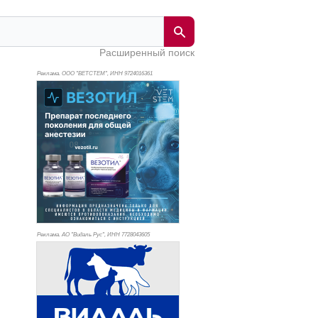
Расширенный поиск
Реклама. ООО "ВЕТСТЕМ", ИНН 972
4016361
Реклама. АО "Видаль Рус", ИНН 772
8043605