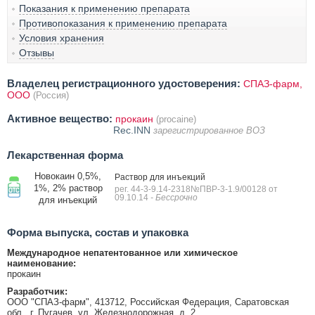
Показания к применению препарата
Противопоказания к применению препарата
Условия хранения
Отзывы
Владелец регистрационного удостоверения:
СПАЗ-фарм,
ООО
(Россия)
Активное вещество:
прокаин
(procaine)
Rec.INN
зарегистрированное ВОЗ
Лекарственная форма
Новокаин 0,5%,
Раствор для инъекций
1%, 2% раствор
рег. 44-3-9.14-2318№ПВР-3-1.9/00128 от
09.10.14
- Бессрочно
для инъекций
Форма выпуска, состав и упаковка
Международное непатентованное или химическое
наименование:
прокаин
Разработчик:
ООО "СПАЗ-фарм", 413712, Российская Федерация, Саратовская
обл., г. Пугачев, ул. Железнодорожная, д. 2