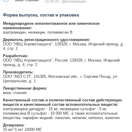
10.09.25
- Действующее
Форма выпуска, состав и упаковка
Международное непатентованное или химическое
наименование:
азитромицин, неомицин, полимиксин В
Держатель регистрационного удостоверения:
ООО "НВЦ Агроветзащита", 129329, г. Москва, Игарский проезд, д.
4, стр. 2
Разработчик:
ООО "НВЦ Агроветзащита", Россия, 129329, г. Москва, Игарский
проезд, д. 4, стр. 2
Производитель:
ООО "АВЗ С-П", 141305, Московская обл., г. Сергиев Посад, ул.
Центральная, д. 1
Лекарственная форма:
мазь глазная
Качественный состав и количественный состав действующих
веществ и качественный состав вспомогательных веществ:
азитромицина дигидрат - 15 мг, неомицина сульфат - 5 мг,
полимиксина В сульфат - 10 000 МЕ, а также вспомогательные
вещества: парафин жидкий, ланолин, нипагин, нипазол, вазелин
Дозировка:
15 мг/ 5 мг/ 10000 МЕ