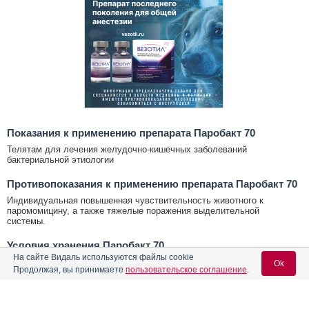
Показания к применению препарата Паробакт 70
Телятам для лечения желудочно-кишечных заболеваний
бактериальной этиологии
Противопоказания к применению препарата Паробакт 70
Индивидуальная повышенная чувствительность животного к
паромомицину, а также тяжелые поражения выделительной
системы.
Условия хранения Паробакт 70
На сайте Видаль используются файлы cookie
Условия хренения:
Ok
Продолжая, вы принимаете
пользовательское соглашение
.
При соблюдении условий хранения - 2 года с даты производства,
после первого вскрытия упаковки - 2 месяца.
Условия отпуска