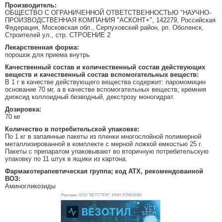
Производитель:
ОБЩЕСТВО С ОГРАНИЧЕННОЙ ОТВЕТСТВЕННОСТЬЮ "НАУЧНО-
ПРОИЗВОДСТВЕННАЯ КОМПАНИЯ "АСКОНТ+", 142279, Российская
Федерация, Московская обл., Серпуховский район, рп. Оболенск,
Строителей ул., стр. СТРОЕНИЕ 2
Лекарственная форма:
порошок для приема внутрь
Качественный состав и количественный состав действующих
веществ и качественный состав вспомогательных веществ:
В 1 г в качестве действующего вещества содержит: паромомицин
основание 70 мг, а в качестве вспомогательных веществ; кремния
диоксид коллоидный безводный, декстрозу моногидрат.
Дозировка:
70 мг
Количество в потребительской упаковке:
По 1 кг в запаянные пакеты из пленки многослойной полимерной
металлизированной в комплекте с мерной ложкой емкостью 25 г.
Пакеты с препаратом упаковывают во вторичную потребительскую
упаковку по 11 штук в ящики из картона.
Фармакотерапевтическая группа; код АТХ, рекомендованной
ВОЗ:
Аминогликозиды
Реклама. ООО "ВЕТСТЕМ", ИНН 972
4016361