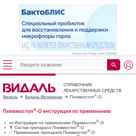
Реклама. АО «Р-Фарм», ИНН 772
6311464
СПРАВОЧНИК
ЛЕКАРСТВЕННЫХ СРЕДСТВ
®
Видаль
Видаль-Ветеринар
Пневмостоп
-О
®
Пневмостоп
-О инструкция по применению
®
📜 Инструкция по применению Пневмостоп
-О
®
💊 Состав препарата Пневмостоп
-О
®
✅ Применение препарата Пневмостоп
-О
®