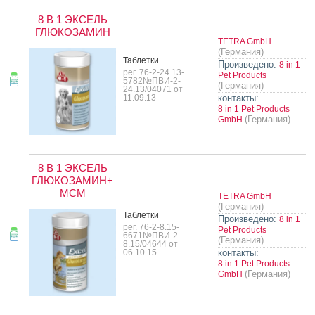
8 В 1 ЭКСЕЛЬ
ГЛЮКОЗАМИН
TETRA GmbH
(Германия)
Таб­летки
Произведено:
8 in 1
рег. 76-2-24.13-
Pet Products
5782№ПВИ-2-
(Германия)
24.13/04071 от
11.09.13
контакты:
8 in 1 Pet Products
(Германия)
GmbH
8 В 1 ЭКСЕЛЬ
ГЛЮКОЗАМИН+
МСМ
TETRA GmbH
(Германия)
Таб­летки
Произведено:
8 in 1
рег. 76-2-8.15-
Pet Products
6671№ПВИ-2-
(Германия)
8.15/04644 от
06.10.15
контакты:
8 in 1 Pet Products
(Германия)
GmbH