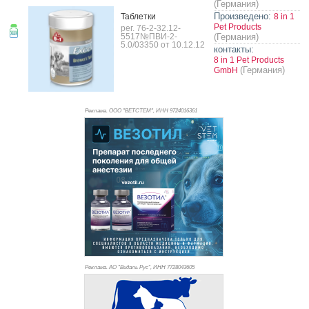
(Германия)
Произведено:
Таб­летки
8 in 1
Pet Products
рег. 76-2-32.12-
5517№ПВИ-2-
(Германия)
5.0/03350 от 10.12.12
контакты:
8 in 1 Pet Products
(Германия)
GmbH
Реклама. ООО "ВЕТСТЕМ", ИНН 972
4016361
Реклама. АО "Видаль Рус", ИНН 772
8043605