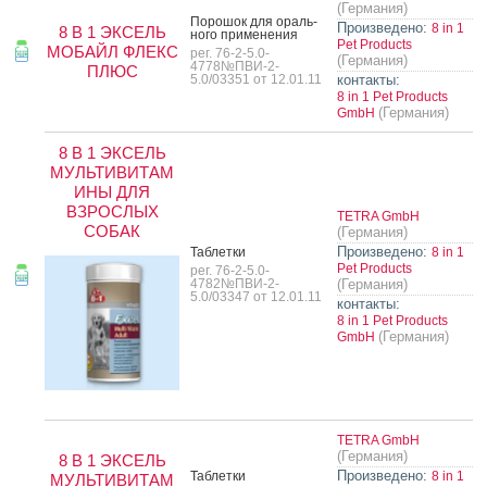
(Германия)
По­рошок для ораль­
Произведено:
8 in 1
8 В 1 ЭКСЕЛЬ
но­го при­мене­ния
Pet Products
МОБАЙЛ ФЛЕКС
рег. 76-2-5.0-
(Германия)
4778№ПВИ-2-
ПЛЮС
5.0/03351 от 12.01.11
контакты:
8 in 1 Pet Products
(Германия)
GmbH
8 В 1 ЭКСЕЛЬ
МУЛЬТИВИТАМ
ИНЫ ДЛЯ
ВЗРОСЛЫХ
TETRA GmbH
СОБАК
(Германия)
Произведено:
Таб­летки
8 in 1
Pet Products
рег. 76-2-5.0-
4782№ПВИ-2-
(Германия)
5.0/03347 от 12.01.11
контакты:
8 in 1 Pet Products
(Германия)
GmbH
TETRA GmbH
(Германия)
8 В 1 ЭКСЕЛЬ
Произведено:
Таб­летки
8 in 1
МУЛЬТИВИТАМ