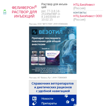
Рас­твор для инъ­ек­
НТЦ БиоИнвест
®
ций
ФЕЛИФЕРОН
(Россия)
рег. 77-3-8.14-
РАСТВОР ДЛЯ
контакты:
2518№ПВР-3-
ИНЪЕКЦИЙ
НТЦ БиоИнвест ООО
8.14/03048 от
(Россия)
10.02.15
Реклама. ООО "ВЕТСТЕМ", ИНН 972
4016361
Реклама. АО "Видаль Рус", ИНН 772
8043605