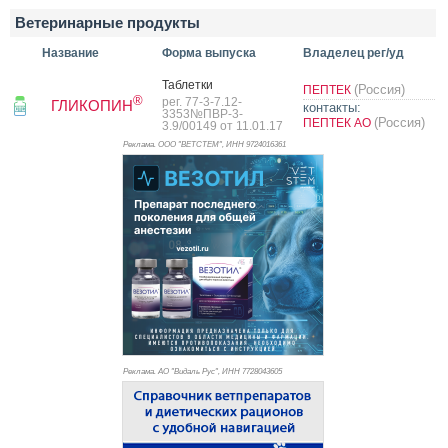
Ветеринарные продукты
Название
Форма выпуска
Владелец рег/уд
Таб­летки
(Россия)
ПЕПТЕК
®
рег. 77-3-7.12-
ГЛИКОПИН
контакты:
3353№ПВР-3-
(Россия)
ПЕПТЕК АО
3.9/00149 от 11.01.17
Реклама. ООО "ВЕТСТЕМ", ИНН 972
4016361
Реклама. АО "Видаль Рус", ИНН 772
8043605