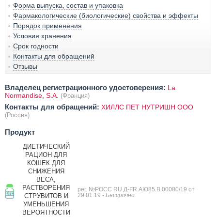
Форма выпуска, состав и упаковка
Фармакологические (биологические) свойства и эффекты
Порядок применения
Условия хранения
Срок годности
Контакты для обращений
Отзывы
Владелец регистрационного удостоверения:
La
Normandise, S.A.
(Франция)
Контакты для обращений:
ХИЛЛС ПЕТ НУТРИШН ООО
(Россия)
Продукт
ДИЕТИЧЕСКИЙ
РАЦИОН ДЛЯ
КОШЕК ДЛЯ
СНИЖЕНИЯ
ВЕСА,
РАСТВОРЕНИЯ
рег. №POCC RU Д-FR.АЮ85.В.00080/19 от
29.01.19
- Бессрочно
СТРУВИТОВ И
УМЕНЬШЕНИЯ
ВЕРОЯТНОСТИ