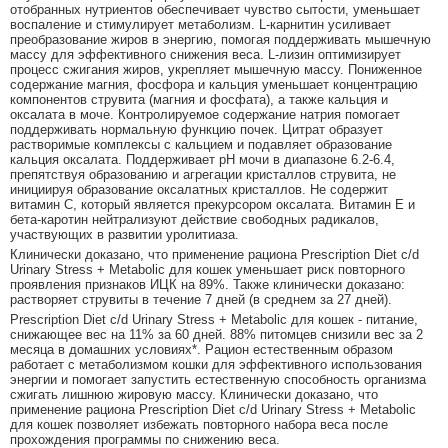
отобранных нутриентов обеспечивает чувство сытости, уменьшает
воспаление и стимулирует метаболизм. L-карнитин усиливает
преобразование жиров в энергию, помогая поддерживать мышечную
массу для эффективного снижения веса. L-лизин оптимизирует
процесс сжигания жиров, укрепляет мышечную массу. Пониженное
содержание магния, фосфора и кальция уменьшает концентрацию
компонентов струвита (магния и фосфата), а также кальция и
оксалата в моче. Контролируемое содержание натрия помогает
поддерживать нормальную функцию почек. Цитрат образует
растворимые комплексы с кальцием и подавляет образование
кальция оксалата. Поддерживает рН мочи в диапазоне 6.2-6.4,
препятствуя образованию и агрегации кристаллов струвита, не
инициируя образование оксалатных кристаллов. Не содержит
витамин С, который является прекурсором оксалата. Витамин Е и
бета-каротин нейтрализуют действие свободных радикалов,
участвующих в развитии уролитиаза.
Клинически доказано, что применение рациона Prescription Diet c/d
Urinary Stress + Metabolic для кошек уменьшает риск повторного
проявления признаков ИЦК на 89%. Также клинически доказано:
растворяет струвиты в течение 7 дней (в среднем за 27 дней).
Prescription Diet c/d Urinary Stress + Metabolic для кошек - питание,
снижающее вес на 11% за 60 дней. 88% питомцев снизили вес за 2
месяца в домашних условиях*. Рацион естественным образом
работает с метаболизмом кошки для эффективного использования
энергии и помогает запустить естественную способность организма
сжигать лишнюю жировую массу. Клинически доказано, что
применение рациона Prescription Diet c/d Urinary Stress + Metabolic
для кошек позволяет избежать повторного набора веса после
прохождения программы по снижению веса.