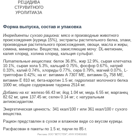
РЕЦИДИВА
СТРУВИТНОГО
УРОЛИТИАЗА
Форма выпуска, состав и упаковка
Ингредиенты сухого рациона:
мясо и производные животного
происхождения (курица 15%), экстракты растительного белка, злаки,
производные растительного происхождения, овощи, масла и жиры,
семена, минералы. Вещества, закисляющие мочу: DL-метионин,
калия хлорид, холина хлорид, кальция сульфат.
Питательные вещества:
белок 36.8%, жир 12.9%, сырая клетчатка
10.1%, сырая зола 5.3%, кальций 0.75%, фосфор 0.67%, натрий
0.33%, калий 0.74%, хлориды 0.77%, сера 0.79%, магний 0.07%, L-
триптофан 0.42%; на кг: витамин A 7307 МЕ, витамин D
758 МЕ,
3
витамин E 810 мг, бета-каротин 1.5 мг, гидролизат молочного белка
1000 мг, общее содержание таурина 2514 мг.
Добавки на кг:
железо 66.43 мг, йод 1.04 мг, медь 6.55 мг, марганец
82.62 мг, цинк 137.45 мг, селен 0.14 мг; с натуральным
антиоксидантом.
Энергетическая ценность: 341 ккал/100 г или 361 ккал/100 г сухого
вещества.
Рацион представлен в сухом и влажном виде со вкусом курицы.
Расфасован в пакеты по 1.5 кг, паучи по 85 г.
Реклама. ООО "ВЕТСТЕМ", ИНН 972
4016361