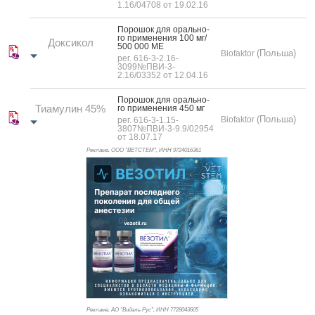
1.16/04708 от 19.02.16
По­рошок для ораль­но­
го при­мене­ния 100 мг/
Доксикол
500 000 МЕ
(Польша)
Biofaktor
рег. 616-3-2.16-
3099№ПВИ-3-
2.16/03352 от 12.04.16
По­рошок для ораль­но­
Тиамулин 45%
го при­мене­ния 450 мг
(Польша)
Biofaktor
рег. 616-3-1.15-
3807№ПВИ-3-9.9/02954
от 18.07.17
Реклама. ООО "ВЕТСТЕМ", ИНН 972
4016361
Реклама. АО "Видаль Рус", ИНН 772
8043605