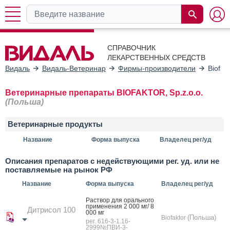
СПРАВОЧНИК
ЛЕКАРСТВЕННЫХ СРЕДСТВ
Видаль
Видаль-Ветеринар
Фирмы-производители
Biofak
Ветеринарные препараты BIOFAKTOR, Sp.z.o.o.
(Польша)
Ветеринарные продукты
Название
Форма выпуска
Владелец рег/уд
Описания препаратов с недействующими рег. уд. или не
поставляемые на рынок РФ
Название
Форма выпуска
Владелец рег/уд
Рас­твор для ораль­но­го
при­мене­ния 2 000 мг/ 8
Дитрисол 100
000 мг
(Польша)
Biofaktor
рег. 616-3-1.16-
2999№ПВИ-3-