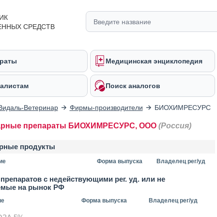
ИК
ЕННЫХ СРЕДСТВ
раты
Медицинская энциклопедия
алистам
Поиск аналогов
Видаль-Ветеринар
Фирмы-производители
БИОХИМРЕСУРС
арные препараты БИОХИМРЕСУРС, ООО
(Россия)
рные продукты
ие
Форма выпуска
Владелец рег/уд
препаратов с недействующими рег. уд. или не
емые на рынок РФ
ие
Форма выпуска
Владелец рег/уд