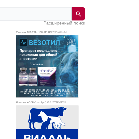
Расширенный поиск
Реклама. ООО "ВЕТСТЕМ", ИНН 972
4016361
Реклама. АО "Видаль Рус", ИНН 772
8043605