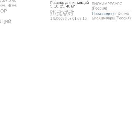
ЗА 5%,
Рас­твор для инъ­ек­ций
БИОХИМРЕСУРС
5%, 40%
5, 10, 25, 40 мг
(Россия)
ВОР
рег. 12-3-9.16-
Произведено:
Фирма
3334№ПВР-3-
(Россия)
БиоХимФарм
1.9/00096 от 01.08.16
КЦИЙ