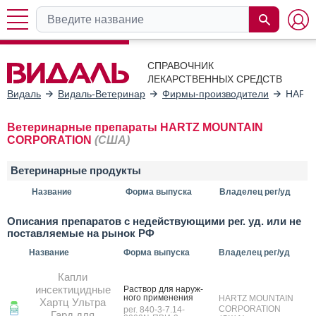
СПРАВОЧНИК
ЛЕКАРСТВЕННЫХ СРЕДСТВ
Видаль
Видаль-Ветеринар
Фирмы-производители
HART
Ветеринарные препараты HARTZ MOUNTAIN
CORPORATION
(США)
Ветеринарные продукты
Название
Форма выпуска
Владелец рег/уд
Описания препаратов с недействующими рег. уд. или не
поставляемые на рынок РФ
Название
Форма выпуска
Владелец рег/уд
Капли
инсектицидные
Рас­твор для на­руж­
но­го при­мене­ния
HARTZ MOUNTAIN
Хартц Ультра
CORPORATION
рег. 840-3-7.14-
Гард для