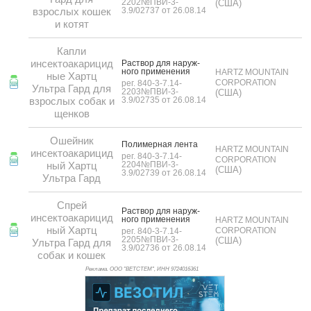
2202№ПВИ-3-
(США)
взрослых кошек
3.9/02737 от 26.08.14
и котят
Капли
инсектоакарицид
Рас­твор для на­руж­
но­го при­мене­ния
HARTZ MOUNTAIN
ные Хартц
CORPORATION
рег. 840-3-7.14-
Ультра Гард для
2203№ПВИ-3-
(США)
взрослых собак и
3.9/02735 от 26.08.14
щенков
Ошейник
По­лимер­ная лен­та
HARTZ MOUNTAIN
инсектоакарицид
рег. 840-3-7.14-
CORPORATION
ный Хартц
2204№ПВИ-3-
(США)
3.9/02739 от 26.08.14
Ультра Гард
Спрей
Рас­твор для на­руж­
инсектоакарицид
но­го при­мене­ния
HARTZ MOUNTAIN
ный Хартц
CORPORATION
рег. 840-3-7.14-
2205№ПВИ-3-
(США)
Ультра Гард для
3.9/02736 от 26.08.14
собак и кошек
Реклама. ООО "ВЕТСТЕМ", ИНН 972
4016361