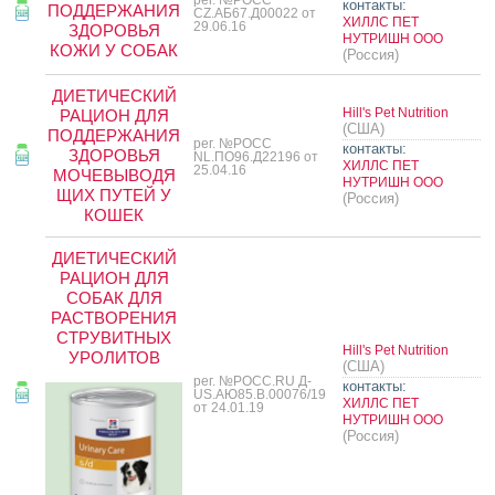
контакты:
ПОДДЕРЖАНИЯ
CZ.АБ67.Д00022 от
ХИЛЛС ПЕТ
29.06.16
ЗДОРОВЬЯ
НУТРИШН ООО
КОЖИ У СОБАК
(Россия)
ДИЕТИЧЕСКИЙ
Hill's Pet Nutrition
РАЦИОН ДЛЯ
(США)
ПОДДЕРЖАНИЯ
рег. №РОСС
контакты:
ЗДОРОВЬЯ
NL.ПО96.Д22196 от
ХИЛЛС ПЕТ
25.04.16
МОЧЕВЫВОДЯ
НУТРИШН ООО
ЩИХ ПУТЕЙ У
(Россия)
КОШЕК
ДИЕТИЧЕСКИЙ
РАЦИОН ДЛЯ
СОБАК ДЛЯ
РАСТВОРЕНИЯ
СТРУВИТНЫХ
Hill's Pet Nutrition
УРОЛИТОВ
(США)
рег. №РОСС.RU Д-
контакты:
US.АЮ85.В.00076/19
ХИЛЛС ПЕТ
от 24.01.19
НУТРИШН ООО
(Россия)