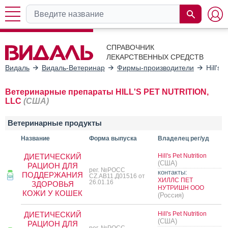
СПРАВОЧНИК
ЛЕКАРСТВЕННЫХ СРЕДСТВ
Видаль
Видаль-Ветеринар
Фирмы-производители
Hill's 
Ветеринарные препараты HILL'S PET NUTRITION,
LLC
(США)
Ветеринарные продукты
Название
Форма выпуска
Владелец рег/уд
ДИЕТИЧЕСКИЙ
Hill's Pet Nutrition
(США)
РАЦИОН ДЛЯ
рег. №РОСС
контакты:
ПОДДЕРЖАНИЯ
CZ.AB11.Д01516 от
ХИЛЛС ПЕТ
26.01.16
ЗДОРОВЬЯ
НУТРИШН ООО
КОЖИ У КОШЕК
(Россия)
ДИЕТИЧЕСКИЙ
Hill's Pet Nutrition
(США)
РАЦИОН ДЛЯ
рег. №РОСС