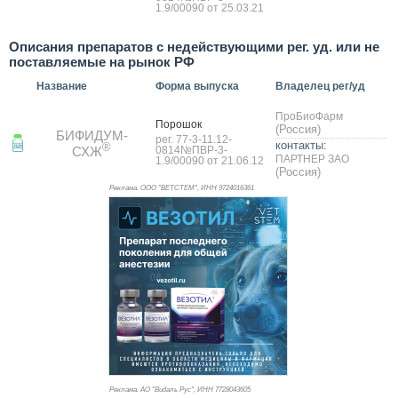
1.9/00090 от 25.03.21
Описания препаратов с недействующими рег. уд. или не
поставляемые на рынок РФ
Название
Форма выпуска
Владелец рег/уд
ПроБиоФарм
По­рошок
(Россия)
БИФИДУМ-
рег. 77-3-11.12-
контакты:
®
СХЖ
0814№ПВР-3-
ПАРТНЕР ЗАО
1.9/00090 от 21.06.12
(Россия)
Реклама. ООО "ВЕТСТЕМ", ИНН 972
4016361
Реклама. АО "Видаль Рус", ИНН 772
8043605