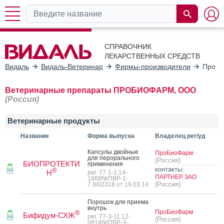
СПРАВОЧНИК
ЛЕКАРСТВЕННЫХ СРЕДСТВ
Видаль
Видаль-Ветеринар
Фирмы-производители
ПроБ
Ветеринарные препараты ПРОБИОФАРМ, ООО
(Россия)
Ветеринарные продукты
Название
Форма выпуска
Владелец рег/уд
Кап­су­лы двой­ные
ПроБиоФарм
для пе­рораль­но­го
(Россия)
БИОПРОТЕКТИ
при­мене­ния
контакты:
®
Н
рег. 77-1-1.14-
ПАРТНЕР ЗАО
1868№ПВР-1-
(Россия)
7.8/02318 от 19.03.14
По­рошок для при­ема
внутрь
ПроБиоФарм
®
Бифидум-СХЖ
рег. 77-3-11.12-
(Россия)
0814№ПВР-3-