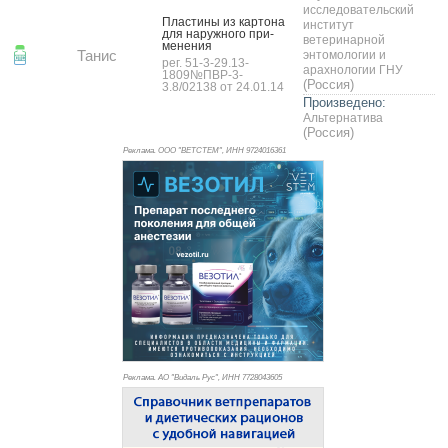
исследовательский
Плас­ти­ны из кар­то­на
институт
для на­руж­но­го при­
ветеринарной
мене­ния
Танис
энтомологии и
рег. 51-3-29.13-
арахнологии ГНУ
1809№ПВР-3-
(Россия)
3.8/02138 от 24.01.14
Произведено:
Альтернатива
(Россия)
Реклама. ООО "ВЕТСТЕМ", ИНН 972
4016361
Реклама. АО "Видаль Рус", ИНН 772
8043605