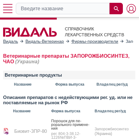
СПРАВОЧНИК
ЛЕКАРСТВЕННЫХ СРЕДСТВ
Видаль
Видаль-Ветеринар
Фирмы-производители
Запор
Ветеринарные препараты ЗАПОРОЖБИОСИНТЕЗ,
ЧАО
(Украина)
Ветеринарные продукты
Название
Форма выпуска
Владелец рег/уд
Описания препаратов с недействующими рег. уд. или не
поставляемые на рынок РФ
Название
Форма выпуска
Владелец рег/уд
По­рошок для пе­
рораль­но­го при­мене­
ния
Запорожбиосинтез
Биовит-ЗПР-80
(Украина)
рег. 804-3-38.12-
1226№ПВИ-3-